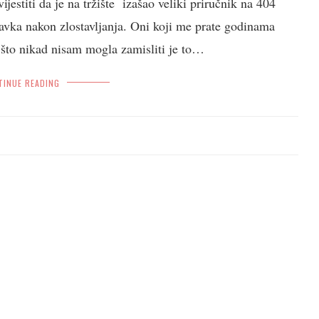
jestiti da je na tržište izašao veliki priručnik na 404
ravka nakon zlostavljanja. Oni koji me prate godinama
o što nikad nisam mogla zamisliti je to…
TINUE READING