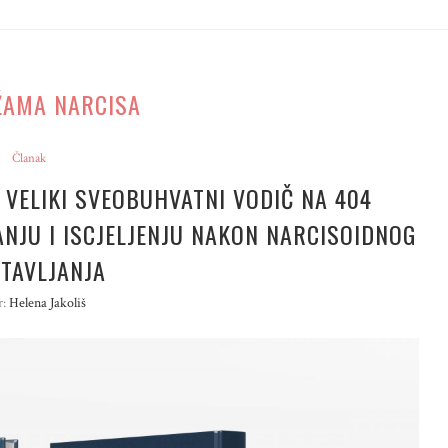
ŽAMA NARCISA
Članak
 VELIKI SVEOBUHVATNI VODIČ NA 404
ANJU I ISCJELJENJU NAKON NARCISOIDNOG
TAVLJANJA
r:
Helena Jakoliš