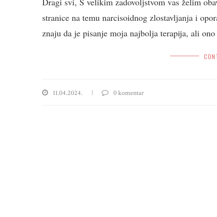
Dragi svi, S velikim zadovoljstvom vas želim obavi
stranice na temu narcisoidnog zlostavljanja i opo
znaju da je pisanje moja najbolja terapija, ali on
CON
11.04.2024.
0 komentar