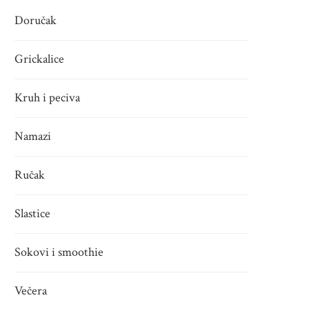
Doručak
Grickalice
Kruh i peciva
Namazi
Ručak
Slastice
Sokovi i smoothie
Večera