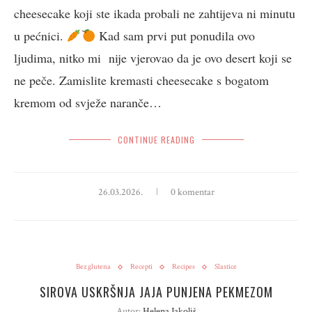
cheesecake koji ste ikada probali ne zahtijeva ni minutu
u pećnici.
Kad sam prvi put ponudila ovo
ljudima, nitko mi nije vjerovao da je ovo desert koji se
ne peče. Zamislite kremasti cheesecake s bogatom
kremom od svježe naranče…
CONTINUE READING
26.03.2026.
0 komentar
Bez glutena
Recepti
Recipes
Slastice
SIROVA USKRŠNJA JAJA PUNJENA PEKMEZOM
Autor:
Helena Jakoliš