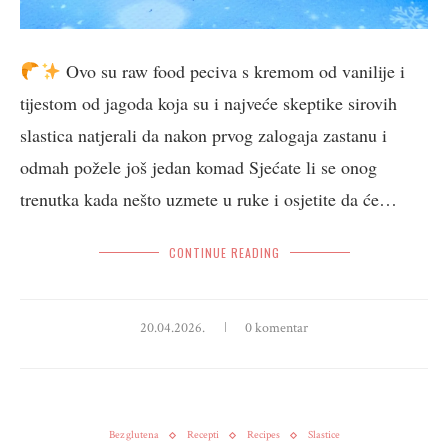
Ovo su raw food peciva s kremom od vanilije i
tijestom od jagoda koja su i najveće skeptike sirovih
slastica natjerali da nakon prvog zalogaja zastanu i
odmah požele još jedan komad Sjećate li se onog
trenutka kada nešto uzmete u ruke i osjetite da će…
CONTINUE READING
20.04.2026.
0 komentar
Bez glutena
Recepti
Recipes
Slastice