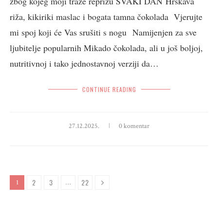
zbog kojeg moji traže reprizu SVAKI DAN Hrskava
riža, kikiriki maslac i bogata tamna čokolada Vjerujte
mi spoj koji će Vas srušiti s nogu Namijenjen za sve
ljubitelje popularnih Mikado čokolada, ali u još boljoj,
nutritivnoj i tako jednostavnoj verziji da…
CONTINUE READING
27.12.2025.
0 komentar
2
3
22
1
…