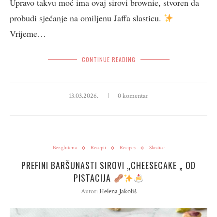
Upravo takvu moć ima ovaj sirovi brownie, stvoren da
probudi sjećanje na omiljenu Jaffa slasticu.
Vrijeme…
CONTINUE READING
13.03.2026.
0 komentar
Bez glutena
Recepti
Recipes
Slastice
PREFINI BARŠUNASTI SIROVI „CHEESECAKE „ OD
PISTACIJA
Autor:
Helena Jakoliš