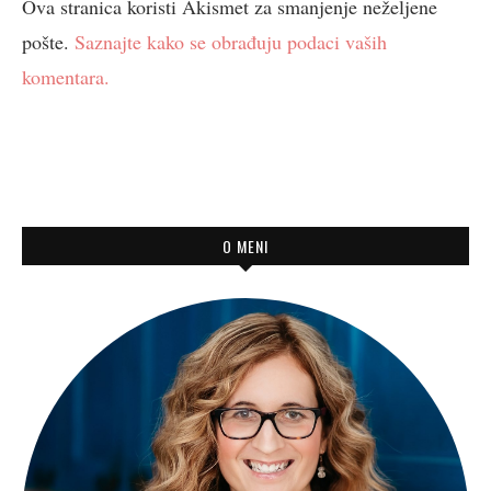
Ova stranica koristi Akismet za smanjenje neželjene
pošte.
Saznajte kako se obrađuju podaci vaših
komentara.
O MENI