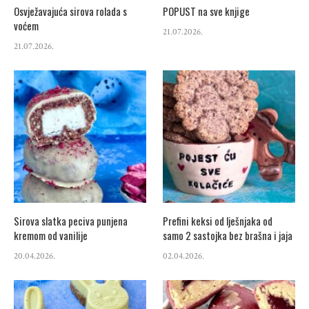
Osvježavajuća sirova rolada s
POPUST na sve knjige
voćem
21.07.2026.
21.07.2026.
Sirova slatka peciva punjena
Prefini keksi od lješnjaka od
kremom od vanilije
samo 2 sastojka bez brašna i jaja
20.04.2026.
02.04.2026.