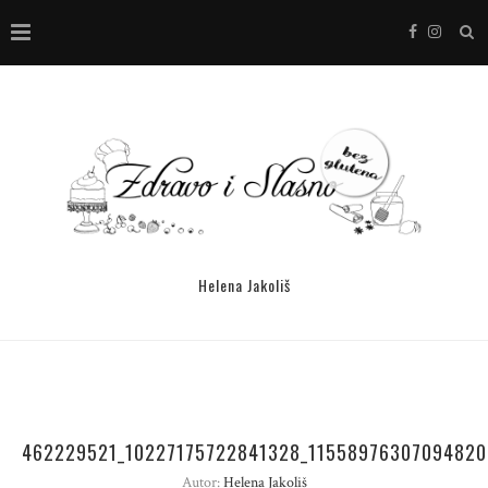
Helena Jakoliš
462229521_10227175722841328_11558976307094820
Autor:
Helena Jakoliš