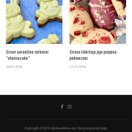
Sirovi narančino-mrkveni
Sirova Uskršnja jaja punjena
“cheesecake”
pekmezom
26.03.2026.
22.03.2026.
Copyright ©2019 Zdravoislasno.net. Sva prava pridržana.