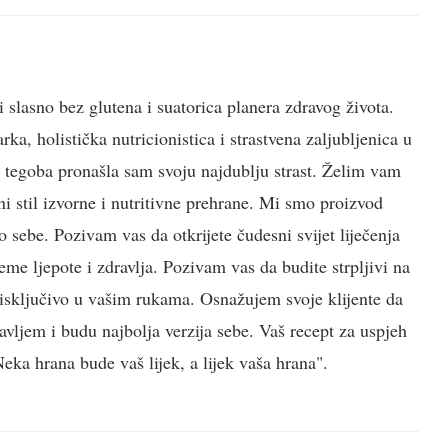
i slasno bez glutena i suatorica planera zdravog života.
a, holistička nutricionistica i strastvena zaljubljenica u
h tegoba pronašla sam svoju najdublju strast. Želim vam
i stil izvorne i nutritivne prehrane. Mi smo proizvod
 sebe. Pozivam vas da otkrijete čudesni svijet liječenja
jeme ljepote i zdravlja. Pozivam vas da budite strpljivi na
e isključivo u vašim rukama. Osnažujem svoje klijente da
vljem i budu najbolja verzija sebe. Vaš recept za uspjeh
ka hrana bude vaš lijek, a lijek vaša hrana".