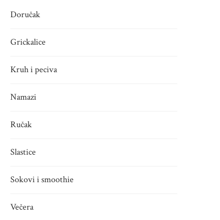
Doručak
Grickalice
Kruh i peciva
Namazi
Ručak
Slastice
Sokovi i smoothie
Večera