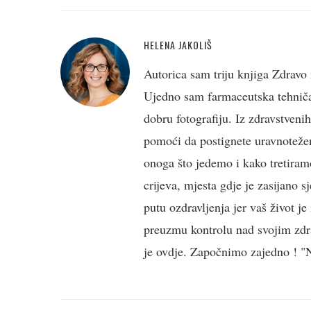
HELENA JAKOLIŠ
Autorica sam triju knjiga Zdravo 
Ujedno sam farmaceutska tehničark
dobru fotografiju. Iz zdravstveni
pomoći da postignete uravnotežen
onoga što jedemo i kako tretiramo
crijeva, mjesta gdje je zasijano s
putu ozdravljenja jer vaš život j
preuzmu kontrolu nad svojim zdra
je ovdje. Započnimo zajedno ! "Ne