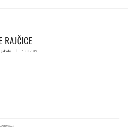
E RAJČICE
 Jakoliš
21.01.2019.
komentar