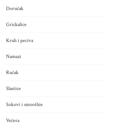
Doručak
Grickalice
Kruh i peciva
Namazi
Ručak
Slastice
Sokovi i smoothie
Večera