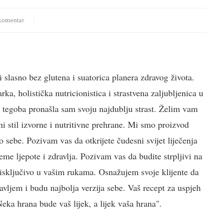
komentar
i slasno bez glutena i suatorica planera zdravog života.
a, holistička nutricionistica i strastvena zaljubljenica u
h tegoba pronašla sam svoju najdublju strast. Želim vam
i stil izvorne i nutritivne prehrane. Mi smo proizvod
 sebe. Pozivam vas da otkrijete čudesni svijet liječenja
jeme ljepote i zdravlja. Pozivam vas da budite strpljivi na
e isključivo u vašim rukama. Osnažujem svoje klijente da
vljem i budu najbolja verzija sebe. Vaš recept za uspjeh
ka hrana bude vaš lijek, a lijek vaša hrana".