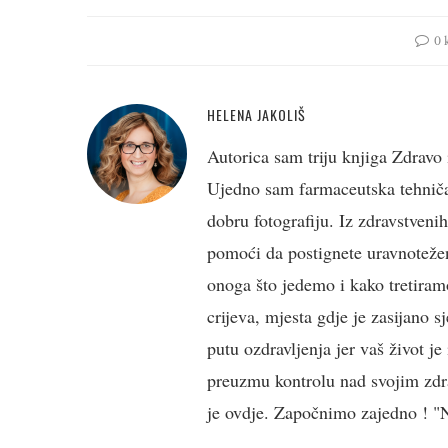
0 
HELENA JAKOLIŠ
Autorica sam triju knjiga Zdravo 
Ujedno sam farmaceutska tehničark
dobru fotografiju. Iz zdravstveni
pomoći da postignete uravnotežen
onoga što jedemo i kako tretiramo
crijeva, mjesta gdje je zasijano s
putu ozdravljenja jer vaš život j
preuzmu kontrolu nad svojim zdra
je ovdje. Započnimo zajedno ! "Ne