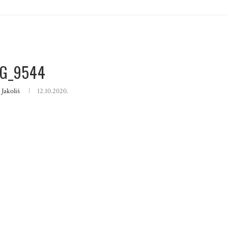
G_9544
 Jakoliš
12.10.2020.