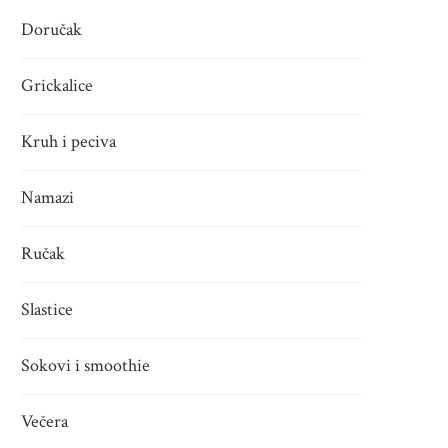
Doručak
Grickalice
Kruh i peciva
Namazi
Ručak
Slastice
Sokovi i smoothie
Večera