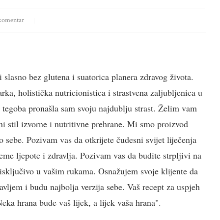
komentar
i slasno bez glutena i suatorica planera zdravog života.
a, holistička nutricionistica i strastvena zaljubljenica u
h tegoba pronašla sam svoju najdublju strast. Želim vam
i stil izvorne i nutritivne prehrane. Mi smo proizvod
 sebe. Pozivam vas da otkrijete čudesni svijet liječenja
jeme ljepote i zdravlja. Pozivam vas da budite strpljivi na
e isključivo u vašim rukama. Osnažujem svoje klijente da
vljem i budu najbolja verzija sebe. Vaš recept za uspjeh
ka hrana bude vaš lijek, a lijek vaša hrana".