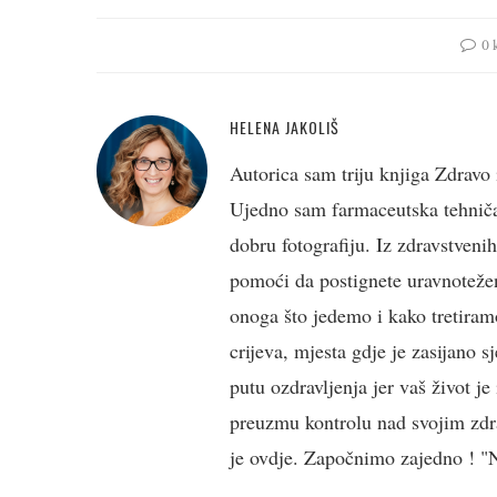
0 
HELENA JAKOLIŠ
Autorica sam triju knjiga Zdravo 
Ujedno sam farmaceutska tehničark
dobru fotografiju. Iz zdravstveni
pomoći da postignete uravnotežen
onoga što jedemo i kako tretiramo
crijeva, mjesta gdje je zasijano s
putu ozdravljenja jer vaš život j
preuzmu kontrolu nad svojim zdra
je ovdje. Započnimo zajedno ! "Ne