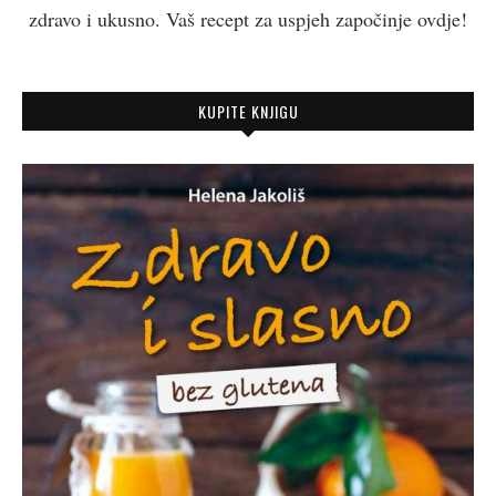
zdravo i ukusno. Vaš recept za uspjeh započinje ovdje!
KUPITE KNJIGU