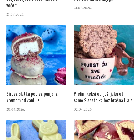
voćem
21.07.2026.
21.07.2026.
Sirova slatka peciva punjena
Prefini keksi od lješnjaka od
kremom od vanilije
samo 2 sastojka bez brašna i jaja
20.04.2026.
02.04.2026.