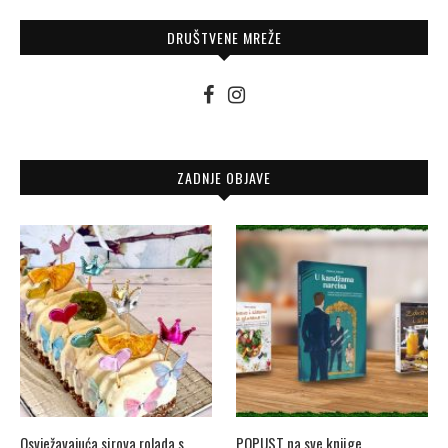
DRUŠTVENE MREŽE
ZADNJE OBJAVE
Osvježavajuća sirova rolada s
POPUST na sve knjige