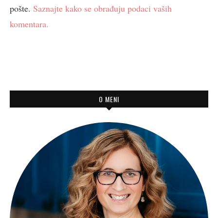
pošte.
Saznajte kako se obrađuju podaci vaših
komentara.
O MENI