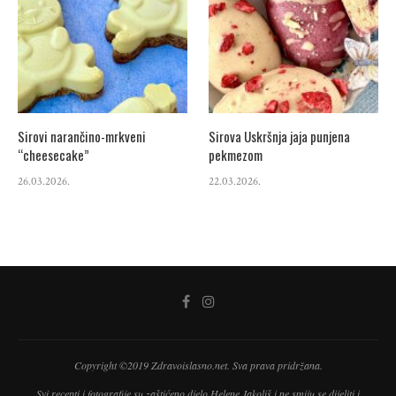
Sirovi narančino-mrkveni
Sirova Uskršnja jaja punjena
“cheesecake”
pekmezom
26.03.2026.
22.03.2026.
Copyright ©2019 Zdravoislasno.net. Sva prava pridržana.
Svi recepti i fotografije su zaštićeno djelo Helene Jakoliš i ne smiju se dijeliti i