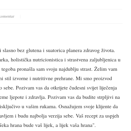
komentar
i slasno bez glutena i suatorica planera zdravog života.
a, holistička nutricionistica i strastvena zaljubljenica u
h tegoba pronašla sam svoju najdublju strast. Želim vam
i stil izvorne i nutritivne prehrane. Mi smo proizvod
 sebe. Pozivam vas da otkrijete čudesni svijet liječenja
jeme ljepote i zdravlja. Pozivam vas da budite strpljivi na
e isključivo u vašim rukama. Osnažujem svoje klijente da
vljem i budu najbolja verzija sebe. Vaš recept za uspjeh
ka hrana bude vaš lijek, a lijek vaša hrana".