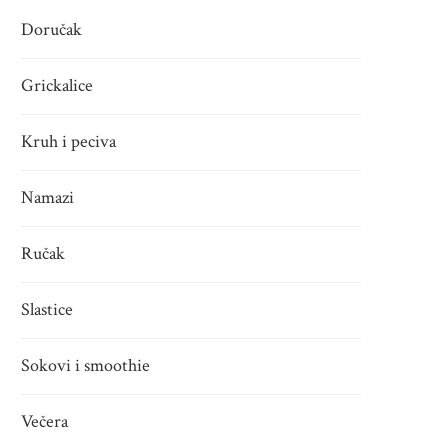
Doručak
Grickalice
Kruh i peciva
Namazi
Ručak
Slastice
Sokovi i smoothie
Večera