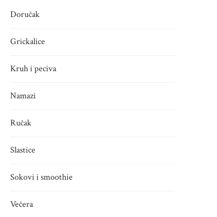
Doručak
Grickalice
Kruh i peciva
Namazi
Ručak
Slastice
Sokovi i smoothie
Večera