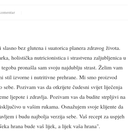
komentar
i slasno bez glutena i suatorica planera zdravog života.
a, holistička nutricionistica i strastvena zaljubljenica u
h tegoba pronašla sam svoju najdublju strast. Želim vam
i stil izvorne i nutritivne prehrane. Mi smo proizvod
 sebe. Pozivam vas da otkrijete čudesni svijet liječenja
jeme ljepote i zdravlja. Pozivam vas da budite strpljivi na
e isključivo u vašim rukama. Osnažujem svoje klijente da
vljem i budu najbolja verzija sebe. Vaš recept za uspjeh
ka hrana bude vaš lijek, a lijek vaša hrana".