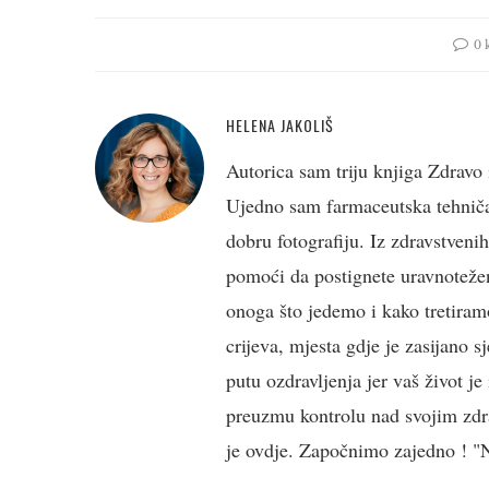
0 
HELENA JAKOLIŠ
Autorica sam triju knjiga Zdravo 
Ujedno sam farmaceutska tehničark
dobru fotografiju. Iz zdravstveni
pomoći da postignete uravnotežen
onoga što jedemo i kako tretiramo
crijeva, mjesta gdje je zasijano s
putu ozdravljenja jer vaš život j
preuzmu kontrolu nad svojim zdra
je ovdje. Započnimo zajedno ! "Ne