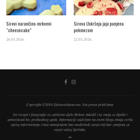
Sirovi narančino-mrkveni
Sirova Uskršnja jaja punjena
“cheesecake”
pekmezom
26.03.2026.
22.03.2026.
Copyright ©2019 Zdravoislasno.net. Sva prava pridržana.
Svi recepti i fotografije su zaštićeno djelo Helene Jakoliš i ne smiju se dijeliti i
umnožavati bez prethodnog upita. Informacije sadržane na ovom blogu imaju svrhu
općeg informiranja i nisu namijenjene kao medicinski savjet niti kao zamjena za
savjet vašeg liječnika.