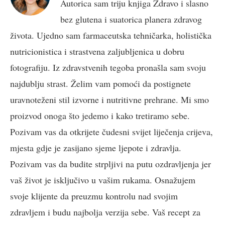
Autorica sam triju knjiga Zdravo i slasno
bez glutena i suatorica planera zdravog
života. Ujedno sam farmaceutska tehničarka, holistička
nutricionistica i strastvena zaljubljenica u dobru
fotografiju. Iz zdravstvenih tegoba pronašla sam svoju
najdublju strast. Želim vam pomoći da postignete
uravnoteženi stil izvorne i nutritivne prehrane. Mi smo
proizvod onoga što jedemo i kako tretiramo sebe.
Pozivam vas da otkrijete čudesni svijet liječenja crijeva,
mjesta gdje je zasijano sjeme ljepote i zdravlja.
Pozivam vas da budite strpljivi na putu ozdravljenja jer
vaš život je isključivo u vašim rukama. Osnažujem
svoje klijente da preuzmu kontrolu nad svojim
zdravljem i budu najbolja verzija sebe. Vaš recept za