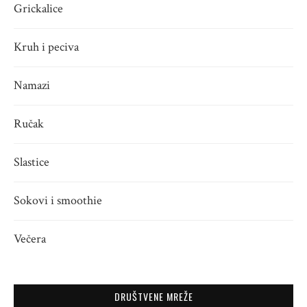
Grickalice
Kruh i peciva
Namazi
Ručak
Slastice
Sokovi i smoothie
Večera
DRUŠTVENE MREŽE