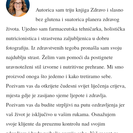
Autorica sam triju knjiga Zdravo i slasno
bez glutena i suatorica planera zdravog
života. Ujedno sam farmaceutska tehničarka, holistička
nutricionistica i strastvena zaljubljenica u dobru
fotografiju. Iz zdravstvenih tegoba pronašla sam svoju
najdublju strast. Želim vam pomoći da postignete
uravnoteženi stil izvorne i nutritivne prehrane. Mi smo
proizvod onoga što jedemo i kako tretiramo sebe.
Pozivam vas da otkrijete čudesni svijet liječenja crijeva,
mjesta gdje je zasijano sjeme ljepote i zdravlja.
Pozivam vas da budite strpljivi na putu ozdravljenja jer
vaš život je isključivo u vašim rukama. Osnažujem
svoje klijente da preuzmu kontrolu nad svojim
zdravljem i budu najbolja verzija sebe. Vaš recept za