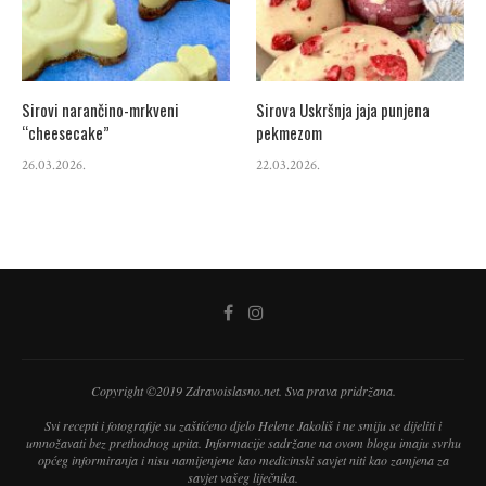
Sirovi narančino-mrkveni
Sirova Uskršnja jaja punjena
“cheesecake”
pekmezom
26.03.2026.
22.03.2026.
Copyright ©2019 Zdravoislasno.net. Sva prava pridržana.
Svi recepti i fotografije su zaštićeno djelo Helene Jakoliš i ne smiju se dijeliti i
umnožavati bez prethodnog upita. Informacije sadržane na ovom blogu imaju svrhu
općeg informiranja i nisu namijenjene kao medicinski savjet niti kao zamjena za
savjet vašeg liječnika.