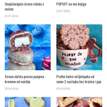
Osvježavajuća sirova rolada s
POPUST na sve knjige
voćem
21.07.2026.
21.07.2026.
Sirova slatka peciva punjena
Prefini keksi od lješnjaka od
kremom od vanilije
samo 2 sastojka bez brašna i jaja
20.04.2026.
02.04.2026.