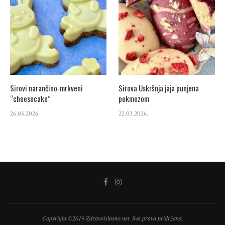
Sirovi narančino-mrkveni
Sirova Uskršnja jaja punjena
“cheesecake”
pekmezom
26.03.2026.
22.03.2026.
Copyright ©2019 Zdravoislasno.net. Sva prava pridržana.