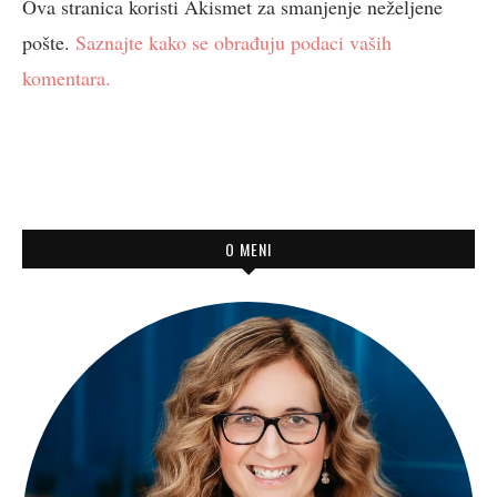
Ova stranica koristi Akismet za smanjenje neželjene
pošte.
Saznajte kako se obrađuju podaci vaših
komentara.
O MENI