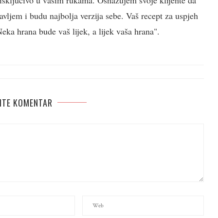
e isključivo u vašim rukama. Osnažujem svoje klijente da
vljem i budu najbolja verzija sebe. Vaš recept za uspjeh
ka hrana bude vaš lijek, a lijek vaša hrana".
ITE KOMENTAR