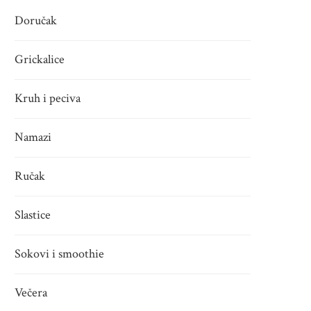
Doručak
Grickalice
Kruh i peciva
Namazi
Ručak
Slastice
Sokovi i smoothie
Večera