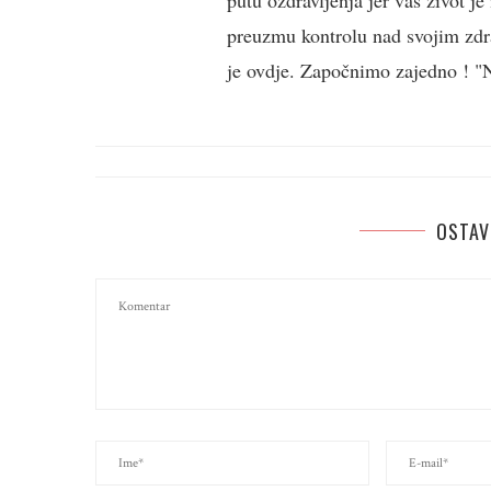
putu ozdravljenja jer vaš život j
preuzmu kontrolu nad svojim zdra
je ovdje. Započnimo zajedno ! "Ne
OSTAV