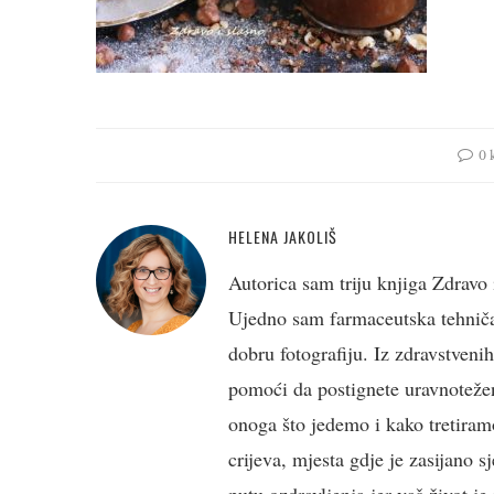
0 
HELENA JAKOLIŠ
Autorica sam triju knjiga Zdravo 
Ujedno sam farmaceutska tehničark
dobru fotografiju. Iz zdravstveni
pomoći da postignete uravnotežen
onoga što jedemo i kako tretiramo
crijeva, mjesta gdje je zasijano s