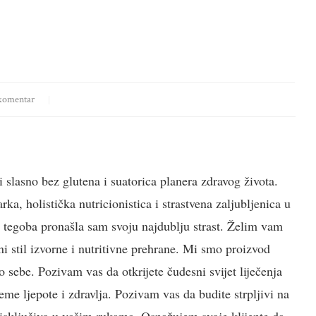
komentar
i slasno bez glutena i suatorica planera zdravog života.
a, holistička nutricionistica i strastvena zaljubljenica u
h tegoba pronašla sam svoju najdublju strast. Želim vam
i stil izvorne i nutritivne prehrane. Mi smo proizvod
 sebe. Pozivam vas da otkrijete čudesni svijet liječenja
jeme ljepote i zdravlja. Pozivam vas da budite strpljivi na