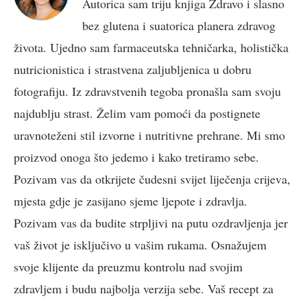
Autorica sam triju knjiga Zdravo i slasno
bez glutena i suatorica planera zdravog
života. Ujedno sam farmaceutska tehničarka, holistička
nutricionistica i strastvena zaljubljenica u dobru
fotografiju. Iz zdravstvenih tegoba pronašla sam svoju
najdublju strast. Želim vam pomoći da postignete
uravnoteženi stil izvorne i nutritivne prehrane. Mi smo
proizvod onoga što jedemo i kako tretiramo sebe.
Pozivam vas da otkrijete čudesni svijet liječenja crijeva,
mjesta gdje je zasijano sjeme ljepote i zdravlja.
Pozivam vas da budite strpljivi na putu ozdravljenja jer
vaš život je isključivo u vašim rukama. Osnažujem
svoje klijente da preuzmu kontrolu nad svojim
zdravljem i budu najbolja verzija sebe. Vaš recept za