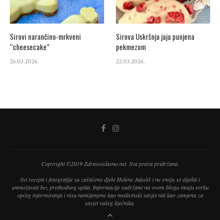
Sirovi narančino-mrkveni
Sirova Uskršnja jaja punjena
“cheesecake”
pekmezom
26.03.2026.
22.03.2026.
Copyright ©2019 Zdravoislasno.net. Sva prava pridržana.
Svi recepti i fotografije su zaštićeno djelo Helene Jakoliš i ne smiju se dijeliti i
umnožavati bez prethodnog upita. Informacije sadržane na ovom blogu imaju svrhu
općeg informiranja i nisu namijenjene kao medicinski savjet niti kao zamjena za
savjet vašeg liječnika.