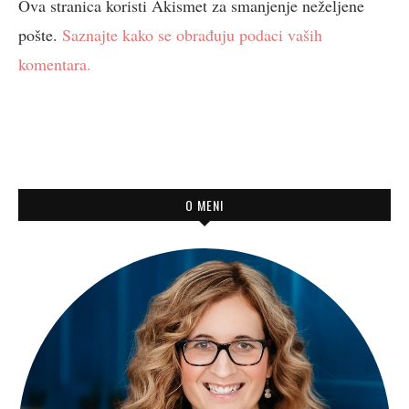
Ova stranica koristi Akismet za smanjenje neželjene
pošte.
Saznajte kako se obrađuju podaci vaših
komentara.
O MENI