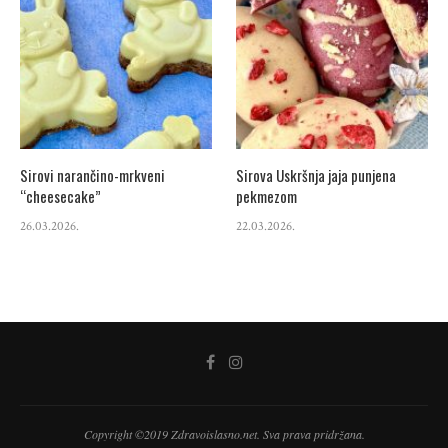
Sirovi narančino-mrkveni
Sirova Uskršnja jaja punjena
“cheesecake”
pekmezom
26.03.2026.
22.03.2026.
Copyright ©2019 Zdravoislasno.net. Sva prava pridržana.