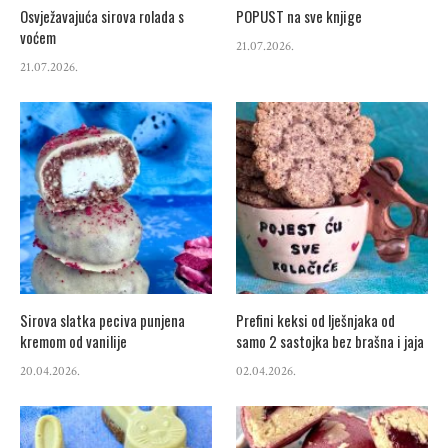
Osvježavajuća sirova rolada s
POPUST na sve knjige
voćem
21.07.2026.
21.07.2026.
Sirova slatka peciva punjena
Prefini keksi od lješnjaka od
kremom od vanilije
samo 2 sastojka bez brašna i jaja
20.04.2026.
02.04.2026.