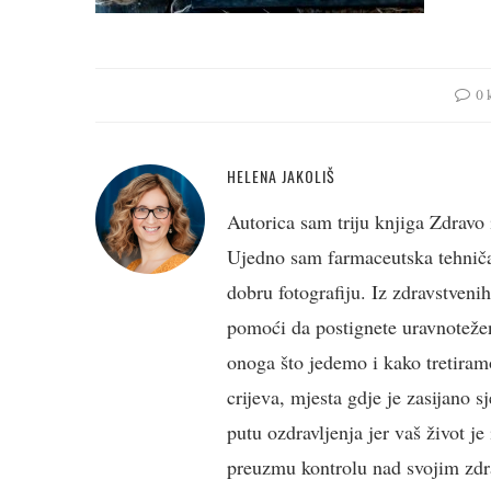
0 
HELENA JAKOLIŠ
Autorica sam triju knjiga Zdravo 
Ujedno sam farmaceutska tehničark
dobru fotografiju. Iz zdravstveni
pomoći da postignete uravnotežen
onoga što jedemo i kako tretiramo
crijeva, mjesta gdje je zasijano s
putu ozdravljenja jer vaš život j
preuzmu kontrolu nad svojim zdra