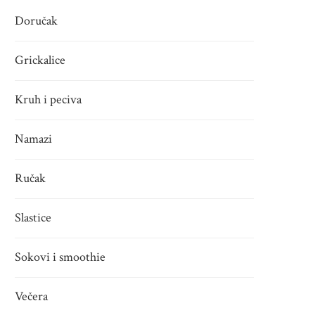
Doručak
Grickalice
Kruh i peciva
Namazi
Ručak
Slastice
Sokovi i smoothie
Večera