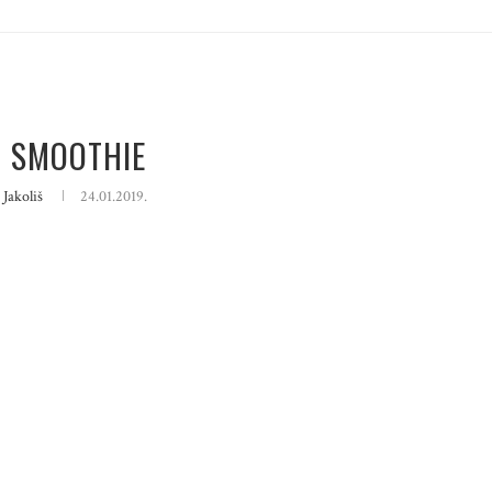
I SMOOTHIE
 Jakoliš
24.01.2019.