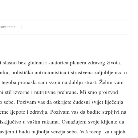
komentar
i slasno bez glutena i suatorica planera zdravog života.
a, holistička nutricionistica i strastvena zaljubljenica u
h tegoba pronašla sam svoju najdublju strast. Želim vam
i stil izvorne i nutritivne prehrane. Mi smo proizvod
 sebe. Pozivam vas da otkrijete čudesni svijet liječenja
jeme ljepote i zdravlja. Pozivam vas da budite strpljivi na
e isključivo u vašim rukama. Osnažujem svoje klijente da
vljem i budu najbolja verzija sebe. Vaš recept za uspjeh