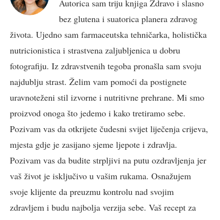
Autorica sam triju knjiga Zdravo i slasno
bez glutena i suatorica planera zdravog
života. Ujedno sam farmaceutska tehničarka, holistička
nutricionistica i strastvena zaljubljenica u dobru
fotografiju. Iz zdravstvenih tegoba pronašla sam svoju
najdublju strast. Želim vam pomoći da postignete
uravnoteženi stil izvorne i nutritivne prehrane. Mi smo
proizvod onoga što jedemo i kako tretiramo sebe.
Pozivam vas da otkrijete čudesni svijet liječenja crijeva,
mjesta gdje je zasijano sjeme ljepote i zdravlja.
Pozivam vas da budite strpljivi na putu ozdravljenja jer
vaš život je isključivo u vašim rukama. Osnažujem
svoje klijente da preuzmu kontrolu nad svojim
zdravljem i budu najbolja verzija sebe. Vaš recept za