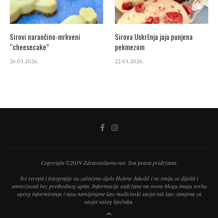
Sirovi narančino-mrkveni
Sirova Uskršnja jaja punjena
“cheesecake”
pekmezom
26.03.2026.
22.03.2026.
Copyright ©2019 Zdravoislasno.net. Sva prava pridržana.
Svi recepti i fotografije su zaštićeno djelo Helene Jakoliš i ne smiju se dijeliti i
umnožavati bez prethodnog upita. Informacije sadržane na ovom blogu imaju svrhu
općeg informiranja i nisu namijenjene kao medicinski savjet niti kao zamjena za
savjet vašeg liječnika.