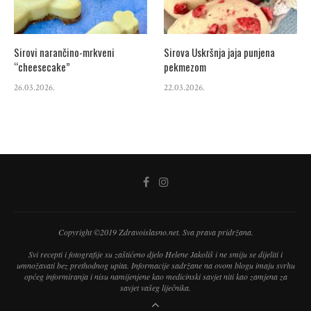
Sirovi narančino-mrkveni
Sirova Uskršnja jaja punjena
“cheesecake”
pekmezom
26.03.2026.
22.03.2026.
Copyright ©2019 Zdravoislasno.net. Sva prava pridržana.
Svi recepti i fotografije su zaštićeno djelo Helene Jakoliš i ne smiju se dijeliti i
umnožavati bez prethodnog upita. Informacije sadržane na ovom blogu imaju svrhu
općeg informiranja i nisu namijenjene kao medicinski savjet niti kao zamjena za
savjet vašeg liječnika.