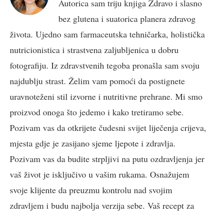
Autorica sam triju knjiga Zdravo i slasno
bez glutena i suatorica planera zdravog
života. Ujedno sam farmaceutska tehničarka, holistička
nutricionistica i strastvena zaljubljenica u dobru
fotografiju. Iz zdravstvenih tegoba pronašla sam svoju
najdublju strast. Želim vam pomoći da postignete
uravnoteženi stil izvorne i nutritivne prehrane. Mi smo
proizvod onoga što jedemo i kako tretiramo sebe.
Pozivam vas da otkrijete čudesni svijet liječenja crijeva,
mjesta gdje je zasijano sjeme ljepote i zdravlja.
Pozivam vas da budite strpljivi na putu ozdravljenja jer
vaš život je isključivo u vašim rukama. Osnažujem
svoje klijente da preuzmu kontrolu nad svojim
zdravljem i budu najbolja verzija sebe. Vaš recept za