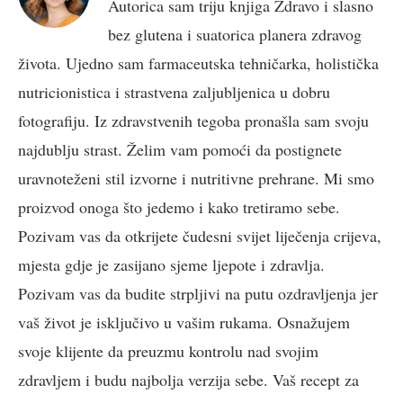
Autorica sam triju knjiga Zdravo i slasno
bez glutena i suatorica planera zdravog
života. Ujedno sam farmaceutska tehničarka, holistička
nutricionistica i strastvena zaljubljenica u dobru
fotografiju. Iz zdravstvenih tegoba pronašla sam svoju
najdublju strast. Želim vam pomoći da postignete
uravnoteženi stil izvorne i nutritivne prehrane. Mi smo
proizvod onoga što jedemo i kako tretiramo sebe.
Pozivam vas da otkrijete čudesni svijet liječenja crijeva,
mjesta gdje je zasijano sjeme ljepote i zdravlja.
Pozivam vas da budite strpljivi na putu ozdravljenja jer
vaš život je isključivo u vašim rukama. Osnažujem
svoje klijente da preuzmu kontrolu nad svojim
zdravljem i budu najbolja verzija sebe. Vaš recept za