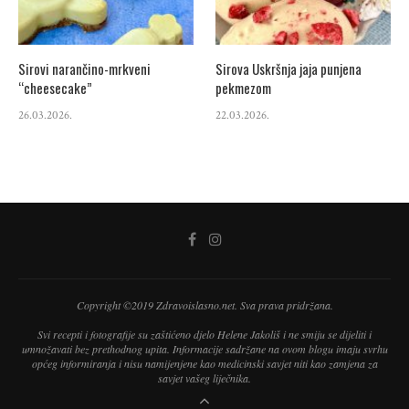
Sirovi narančino-mrkveni
Sirova Uskršnja jaja punjena
“cheesecake”
pekmezom
26.03.2026.
22.03.2026.
Copyright ©2019 Zdravoislasno.net. Sva prava pridržana.
Svi recepti i fotografije su zaštićeno djelo Helene Jakoliš i ne smiju se dijeliti i
umnožavati bez prethodnog upita. Informacije sadržane na ovom blogu imaju svrhu
općeg informiranja i nisu namijenjene kao medicinski savjet niti kao zamjena za
savjet vašeg liječnika.