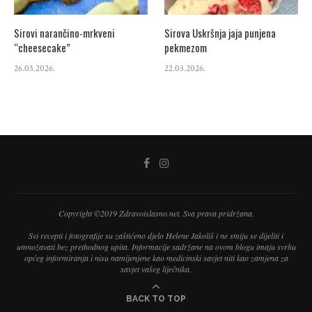
Sirovi narančino-mrkveni
Sirova Uskršnja jaja punjena
“cheesecake”
pekmezom
26.03.2026.
22.03.2026.
Copyright ©2019 Zdravoislasno.net. Sva prava pridržana.
Svi recepti i fotografije su zaštićeno djelo Helene Jakoliš i ne smiju se dijeliti i
umnožavati bez prethodnog upita. Informacije sadržane na ovom blogu imaju svrhu
općeg informiranja i nisu namijenjene kao medicinski savjet niti kao zamjena za
savjet vašeg liječnika.
BACK TO TOP