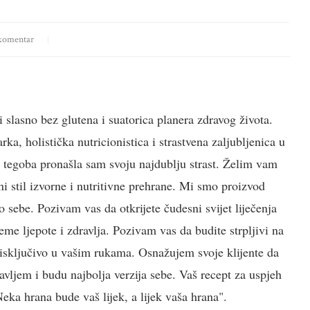
komentar
i slasno bez glutena i suatorica planera zdravog života.
a, holistička nutricionistica i strastvena zaljubljenica u
h tegoba pronašla sam svoju najdublju strast. Želim vam
i stil izvorne i nutritivne prehrane. Mi smo proizvod
 sebe. Pozivam vas da otkrijete čudesni svijet liječenja
jeme ljepote i zdravlja. Pozivam vas da budite strpljivi na
e isključivo u vašim rukama. Osnažujem svoje klijente da
vljem i budu najbolja verzija sebe. Vaš recept za uspjeh
ka hrana bude vaš lijek, a lijek vaša hrana".