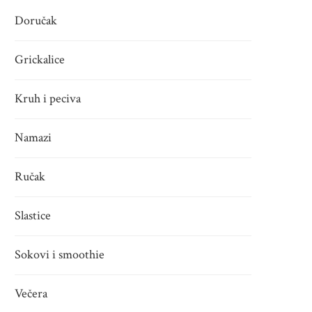
Doručak
Grickalice
Kruh i peciva
Namazi
Ručak
Slastice
Sokovi i smoothie
Večera