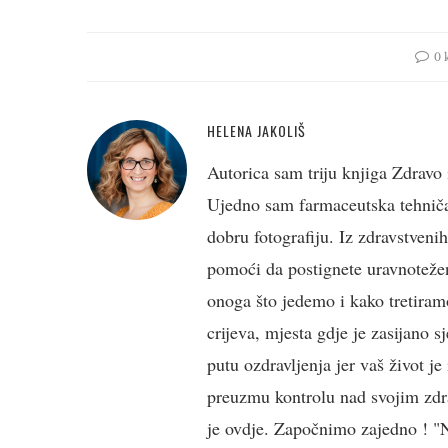
0 
HELENA JAKOLIŠ
Autorica sam triju knjiga Zdravo 
Ujedno sam farmaceutska tehničark
dobru fotografiju. Iz zdravstveni
pomoći da postignete uravnotežen
onoga što jedemo i kako tretiramo
crijeva, mjesta gdje je zasijano s
putu ozdravljenja jer vaš život j
preuzmu kontrolu nad svojim zdra
je ovdje. Započnimo zajedno ! "Ne