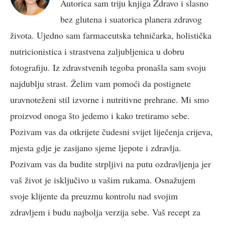
Autorica sam triju knjiga Zdravo i slasno
bez glutena i suatorica planera zdravog
života. Ujedno sam farmaceutska tehničarka, holistička
nutricionistica i strastvena zaljubljenica u dobru
fotografiju. Iz zdravstvenih tegoba pronašla sam svoju
najdublju strast. Želim vam pomoći da postignete
uravnoteženi stil izvorne i nutritivne prehrane. Mi smo
proizvod onoga što jedemo i kako tretiramo sebe.
Pozivam vas da otkrijete čudesni svijet liječenja crijeva,
mjesta gdje je zasijano sjeme ljepote i zdravlja.
Pozivam vas da budite strpljivi na putu ozdravljenja jer
vaš život je isključivo u vašim rukama. Osnažujem
svoje klijente da preuzmu kontrolu nad svojim
zdravljem i budu najbolja verzija sebe. Vaš recept za