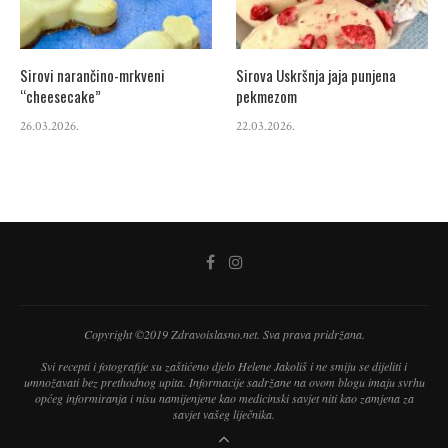
Sirovi narančino-mrkveni
Sirova Uskršnja jaja punjena
“cheesecake”
pekmezom
26.03.2026.
22.03.2026.
Copyright ©2019 Zdravoislasno.net. Sva prava pridržana.
Svi recepti i fotografije su zaštićeno djelo Helene Jakoliš i ne smiju se dijeliti i
umnožavati bez prethodnog upita. Informacije sadržane na ovom blogu imaju svrhu
općeg informiranja i nisu namijenjene kao medicinski savjet niti kao zamjena za
savjet vašeg liječnika.