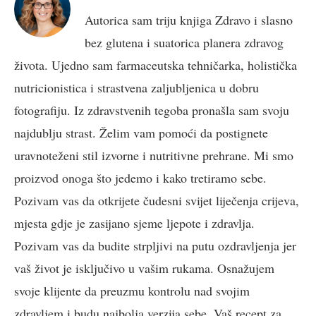
Autorica sam triju knjiga Zdravo i slasno
bez glutena i suatorica planera zdravog
života. Ujedno sam farmaceutska tehničarka, holistička
nutricionistica i strastvena zaljubljenica u dobru
fotografiju. Iz zdravstvenih tegoba pronašla sam svoju
najdublju strast. Želim vam pomoći da postignete
uravnoteženi stil izvorne i nutritivne prehrane. Mi smo
proizvod onoga što jedemo i kako tretiramo sebe.
Pozivam vas da otkrijete čudesni svijet liječenja crijeva,
mjesta gdje je zasijano sjeme ljepote i zdravlja.
Pozivam vas da budite strpljivi na putu ozdravljenja jer
vaš život je isključivo u vašim rukama. Osnažujem
svoje klijente da preuzmu kontrolu nad svojim
zdravljem i budu najbolja verzija sebe. Vaš recept za