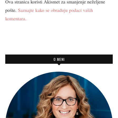
Ova stranica koristi Akismet za smanjenje neželjene
pošte.
Saznajte kako se obrađuju podaci vaših
komentara.
O MENI