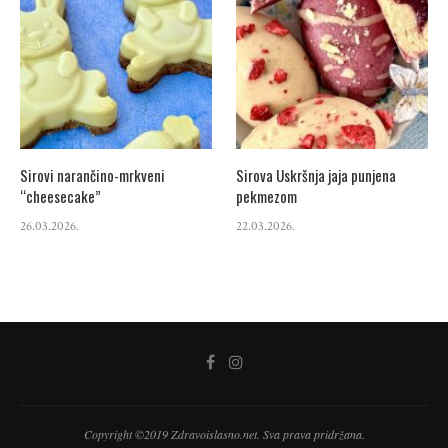
Sirovi narančino-mrkveni
Sirova Uskršnja jaja punjena
“cheesecake”
pekmezom
26.03.2026.
22.03.2026.
Copyright ©2019 Zdravoislasno.net. Sva prava pridržana.