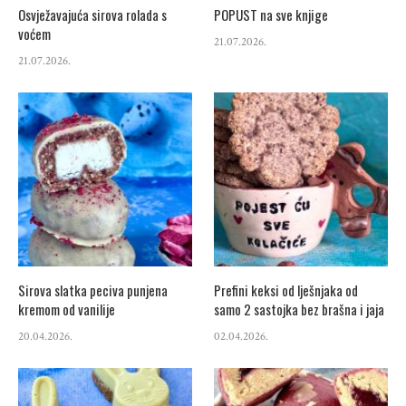
Osvježavajuća sirova rolada s
POPUST na sve knjige
voćem
21.07.2026.
21.07.2026.
Sirova slatka peciva punjena
Prefini keksi od lješnjaka od
kremom od vanilije
samo 2 sastojka bez brašna i jaja
20.04.2026.
02.04.2026.