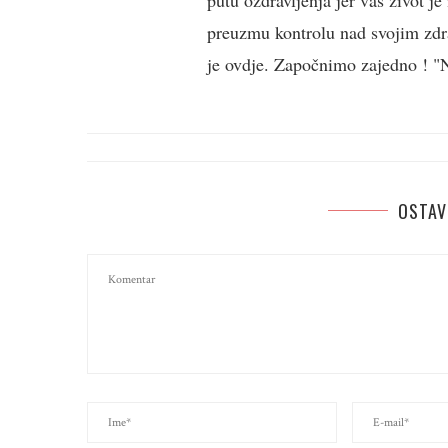
putu ozdravljenja jer vaš život j
preuzmu kontrolu nad svojim zdra
je ovdje. Započnimo zajedno ! "Ne
OSTAV