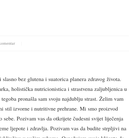
komentar
i slasno bez glutena i suatorica planera zdravog života.
a, holistička nutricionistica i strastvena zaljubljenica u
h tegoba pronašla sam svoju najdublju strast. Želim vam
i stil izvorne i nutritivne prehrane. Mi smo proizvod
 sebe. Pozivam vas da otkrijete čudesni svijet liječenja
jeme ljepote i zdravlja. Pozivam vas da budite strpljivi na