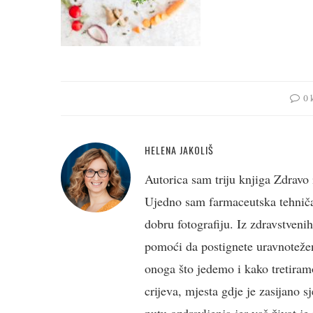
0 
HELENA JAKOLIŠ
Autorica sam triju knjiga Zdravo 
Ujedno sam farmaceutska tehničark
dobru fotografiju. Iz zdravstveni
pomoći da postignete uravnotežen
onoga što jedemo i kako tretiramo
crijeva, mjesta gdje je zasijano s