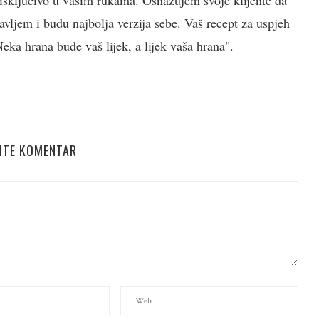
e isključivo u vašim rukama. Osnažujem svoje klijente da
vljem i budu najbolja verzija sebe. Vaš recept za uspjeh
ka hrana bude vaš lijek, a lijek vaša hrana".
ITE KOMENTAR