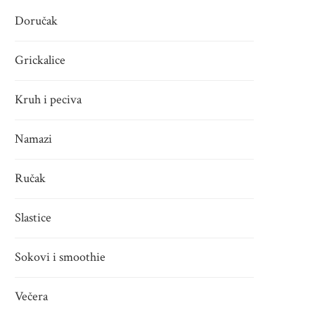
Doručak
Grickalice
Kruh i peciva
Namazi
Ručak
Slastice
Sokovi i smoothie
Večera