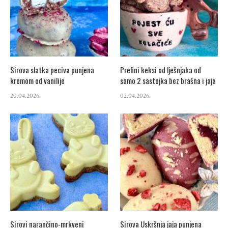
Sirova slatka peciva punjena
Prefini keksi od lješnjaka od
kremom od vanilije
samo 2 sastojka bez brašna i jaja
20.04.2026.
02.04.2026.
Sirovi narančino-mrkveni
Sirova Uskršnja jaja punjena