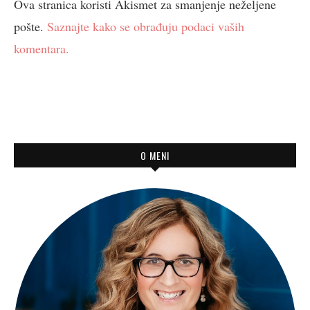
Ova stranica koristi Akismet za smanjenje neželjene
pošte.
Saznajte kako se obrađuju podaci vaših
komentara.
O MENI