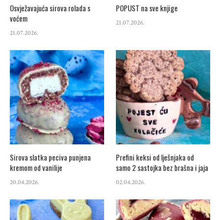
Osvježavajuća sirova rolada s
POPUST na sve knjige
voćem
21.07.2026.
21.07.2026.
Sirova slatka peciva punjena
Prefini keksi od lješnjaka od
kremom od vanilije
samo 2 sastojka bez brašna i jaja
20.04.2026.
02.04.2026.