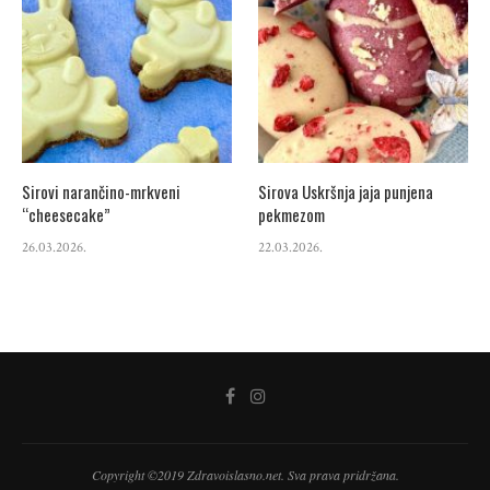
Sirovi narančino-mrkveni
Sirova Uskršnja jaja punjena
“cheesecake”
pekmezom
26.03.2026.
22.03.2026.
Copyright ©2019 Zdravoislasno.net. Sva prava pridržana.