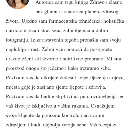
Autorica sam triju knjiga Zdravo i slasno
bez glutena i suatorica planera zdravog
života. Ujedno sam farmaceutska tehničarka, holistička
nutricionistica i strastvena zaljubljenica u dobru
fotografiju. Iz zdravstvenih tegoba pronašla sam svoju
najdublju strast. Želim vam pomoći da postignete
uravnoteženi stil izvorne i nutritivne prehrane. Mi smo
proizvod onoga što jedemo i kako tretiramo sebe.
Pozivam vas da otkrijete čudesni svijet liječenja crijeva,
mjesta gdje je zasijano sjeme ljepote i zdravlja.
Pozivam vas da budite strpljivi na putu ozdravljenja jer
vaš život je isključivo u vašim rukama. Osnažujem
svoje klijente da preuzmu kontrolu nad svojim
zdravljem i budu najbolja verzija sebe. Vaš recept za