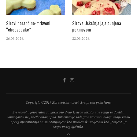
Sirovi narančino-mrkveni
Sirova Uskršnja jaja punjena
“cheesecake”
pekmezom
26.03.2026.
22.03.2026.
Copyright ©2019 Zdravoislasno.net. Sva prava pridržana.
Svi recepti i fotografije su zaštićeno djelo Helene Jakoliš i ne smiju se dijeliti i
umnožavati bez prethodnog upita. Informacije sadržane na ovom blogu imaju svrhu
općeg informiranja i nisu namijenjene kao medicinski savjet niti kao zamjena za
savjet vašeg liječnika.