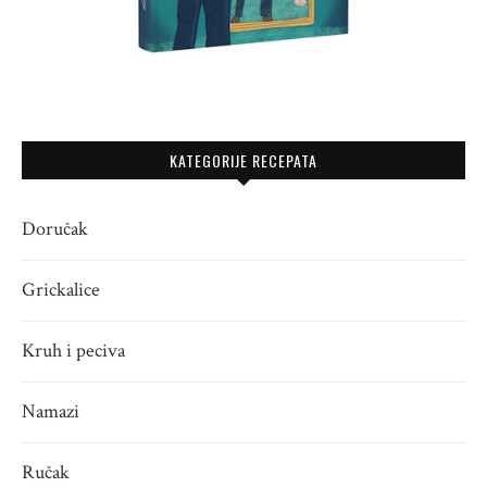
KATEGORIJE RECEPATA
Doručak
Grickalice
Kruh i peciva
Namazi
Ručak