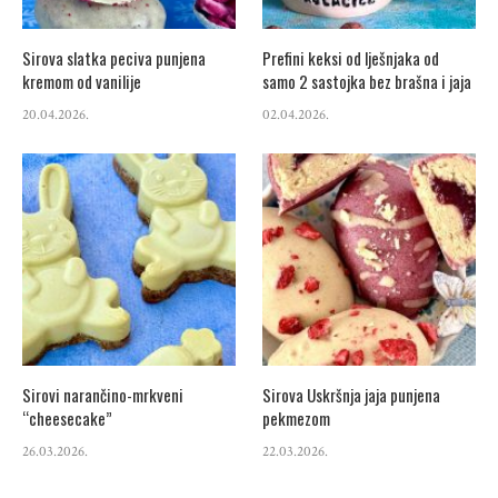
Sirova slatka peciva punjena
Prefini keksi od lješnjaka od
kremom od vanilije
samo 2 sastojka bez brašna i jaja
20.04.2026.
02.04.2026.
Sirovi narančino-mrkveni
Sirova Uskršnja jaja punjena
“cheesecake”
pekmezom
26.03.2026.
22.03.2026.