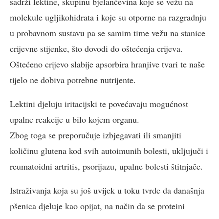
sadrži lektine, skupinu bjelančevina koje se vežu na
molekule ugljikohidrata i koje su otporne na razgradnju
u probavnom sustavu pa se samim time vežu na stanice
crijevne stijenke, što dovodi do oštećenja crijeva.
Oštećeno crijevo slabije apsorbira hranjive tvari te naše
tijelo ne dobiva potrebne nutrijente.
Lektini djeluju iritacijski te povećavaju mogućnost
upalne reakcije u bilo kojem organu.
Zbog toga se preporučuje izbjegavati ili smanjiti
količinu glutena kod svih autoimunih bolesti, ukljujuči i
reumatoidni artritis, psorijazu, upalne bolesti štitnjače.
Istraživanja koja su još uvijek u toku tvrde da današnja
pšenica djeluje kao opijat, na način da se proteini