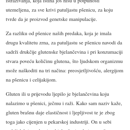
istraživanja, koja istina još nisu u potpunosti
utemeljena, za sve krivi patuljastu pšenicu, za koju
tvrde da je proizvod genetske manipulacije.
Za razliku od pšenice naših predaka, koja je imala
drugu kvalitetu zrna, za patuljastu se pšenicu navodi da
sadrži drukčije glutenske bjelančevina i pri konzumaciji
stvara poveću količinu glutena, što ljudskom organizmu
može naškoditi na tri načina: preosjetljivošću, alergijom
na pšenicu i celijakijom.
Gluten ili u prijevodu ljepilo je bjelančevina koju
nalazimo u pšenici, ječmu i raži. Kako sam naziv kaže,
gluten brašnu daje elastičnost i ljepljivost te je zbog
toga jako cijenjen u pekarskoj industriji. On u sebi