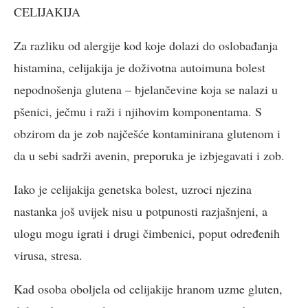
CELIJAKIJA
Za razliku od alergije kod koje dolazi do oslobađanja
histamina, celijakija je doživotna autoimuna bolest
nepodnošenja glutena – bjelančevine koja se nalazi u
pšenici, ječmu i raži i njihovim komponentama. S
obzirom da je zob najčešće kontaminirana glutenom i
da u sebi sadrži avenin, preporuka je izbjegavati i zob.
Iako je celijakija genetska bolest, uzroci njezina
nastanka još uvijek nisu u potpunosti razjašnjeni, a
ulogu mogu igrati i drugi čimbenici, poput određenih
virusa, stresa.
Kad osoba oboljela od celijakije hranom uzme gluten,