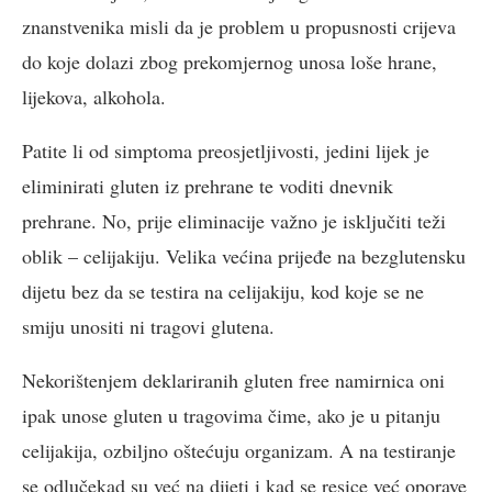
znanstvenika misli da je problem u propusnosti crijeva
do koje dolazi zbog prekomjernog unosa loše hrane,
lijekova, alkohola.
Patite li od simptoma preosjetljivosti, jedini lijek je
eliminirati gluten iz prehrane te voditi dnevnik
prehrane. No, prije eliminacije važno je isključiti teži
oblik – celijakiju. Velika većina prijeđe na bezglutensku
dijetu bez da se testira na celijakiju, kod koje se ne
smiju unositi ni tragovi glutena.
Nekorištenjem deklariranih gluten free namirnica oni
ipak unose gluten u tragovima čime, ako je u pitanju
celijakija, ozbiljno oštećuju organizam. A na testiranje
se odlučekad su već na dijeti i kad se resice već oporave