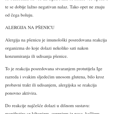
te se dobije lažno negativan nalaz. Tako opet ne znaju
od čega boluju.
ALERGIJA NA PŠENICU
Alergija na pšenicu je imunološki posredovana reakcija
organizma do koje dolazi nekoliko sati nakon
konzumiranja ili udisanja pšenice.
To je reakcija posredovana stvaranjem protutijela Ige
razreda i svakim sljedećim unosom glutena, bilo kroz
probavni trakt ili udisanjem, alergijska se reakcija
ponovno aktivira.
Do reakcije najčešće dolazi u dišnom sustavu:
manifestira se kihanjem, curenjem iz nosa, kašljem,