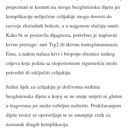
prepoznati te krenuti na strogu bezglutensku dijetu jer
komplikacije neliječene celijakije mogu dovesti do
razvoja zloćudnih bolesti, a u najgorem slučaju smrti.
Kako bi se postavila dijagnoza, potrebno je napraviti
krvne pretrage: anti Ttg2 ili tkivnu transglutaminazu,
Ema, a nakon nalaza krvi i biopsiju sluznice tankog
crijeva koja jedina sa stopostotnom sigurnošću može
potvrditi ili isključiti celijakiju.
Jedini lijek za celijakiju je doživotna striktna
bezglutenska dijeta u kojoj se ne smije unijeti ni gluten
u tragovima jer može ozbiljno naštetiti. Pridržavanjem
dijete resice se oporavljaju te se smanjuje rizik za
nastanak drugih komplikacija.