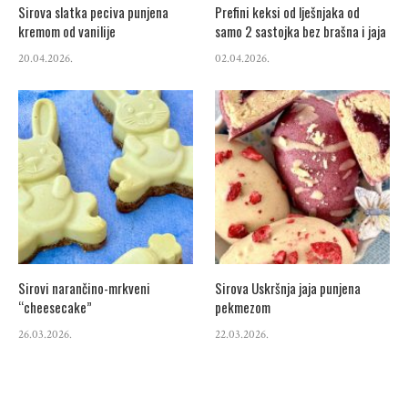
Sirova slatka peciva punjena
Prefini keksi od lješnjaka od
kremom od vanilije
samo 2 sastojka bez brašna i jaja
20.04.2026.
02.04.2026.
Sirovi narančino-mrkveni
Sirova Uskršnja jaja punjena
“cheesecake”
pekmezom
26.03.2026.
22.03.2026.