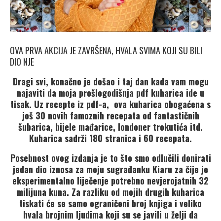
OVA PRVA AKCIJA JE ZAVRŠENA, HVALA SVIMA KOJI SU BILI
DIO NJE
Dragi svi, konačno je došao i taj dan kada vam mogu
najaviti da moja prošlogodišnja pdf kuharica ide u
tisak. Uz recepte iz pdf-a, ova kuharica obogaćena s
još 30 novih famoznih recepata od fantastičnih
šubarica, bijele mađarice, londoner trokutića itd.
Kuharica sadrži 180 stranica i 60 recepata.
Posebnost ovog izdanja je to što smo odlučili donirati
jedan dio iznosa za moju sugrađanku Kiaru za čije je
eksperimentalno liječenje potrebno nevjerojatnih 32
milijuna kuna. Za razliku od mojih drugih kuharica
tiskati će se samo ograničeni broj knjiga i veliko
hvala brojnim ljudima koji su se javili u želji da