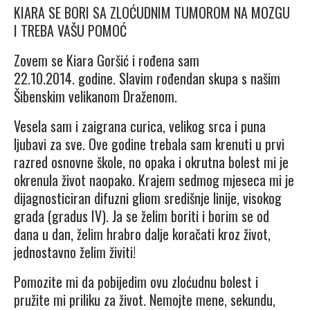
KIARA SE BORI SA ZLOĆUDNIM TUMOROM NA MOZGU
I TREBA VAŠU POMOĆ
Zovem se Kiara Goršić i rođena sam
22.10.2014. godine. Slavim rođendan skupa s našim
Šibenskim velikanom Draženom.
Vesela sam i zaigrana curica, velikog srca i puna
ljubavi za sve. Ove godine trebala sam krenuti u prvi
razred osnovne škole, no opaka i okrutna bolest mi je
okrenula život naopako. Krajem sedmog mjeseca mi je
dijagnosticiran difuzni gliom središnje linije, visokog
grada (gradus IV). Ja se želim boriti i borim se od
dana u dan, želim hrabro dalje koračati kroz život,
jednostavno želim živiti!
Pomozite mi da pobijedim ovu zloćudnu bolest i
pružite mi priliku za život. Nemojte mene, sekundu,