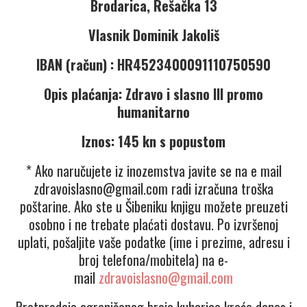
Brodarica, Rešačka 13
Vlasnik Dominik Jakoliš
IBAN (račun) : HR4523400091110750590
Opis plaćanja: Zdravo i slasno III promo
humanitarno
Iznos: 145 kn s popustom
* Ako naručujete iz inozemstva javite se na e mail
zdravoislasno@gmail.com radi izračuna troška
poštarine. Ako ste u Šibeniku knjigu možete preuzeti
osobno i ne trebate plaćati dostavu. Po izvršenoj
uplati, pošaljite vaše podatke (ime i prezime, adresu i
broj telefona/mobitela) na e-
mail
zdravoislasno@gmail.com
Pretprodaja ograničenog broja kuharice kreće danas i