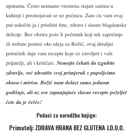
uputama. Često nemamo vremena stajati satima u
kuhinji i preznojavati se uz pećnicu. Zato ću vam ovaj
put uskočiti ja i priuštiti fine, zdrave i slasne blagdanske
delicije. Bez obzira jeste li početnik koji tek započinje
ili trebate pomoć oko ideja za Božić, ovaj detaljni
priručnik daje vam recepte koje će zavoljeti i vaši
prijatelji, ali i kritičari.
Nemojte čekati da izgubite
zdravlje, već uhvatite svoj primjerak s pupoljcima
okusa i mirisa. Božić nam dolazi samo jednom
godišnje, ali uz ove zapanjujuće slasne recepte poželjet
ćete da je češće!
Podaci za narudžbu knjige:
Primatelj: ZDRAVA HRANA BEZ GLUTENA J.D.O.O.