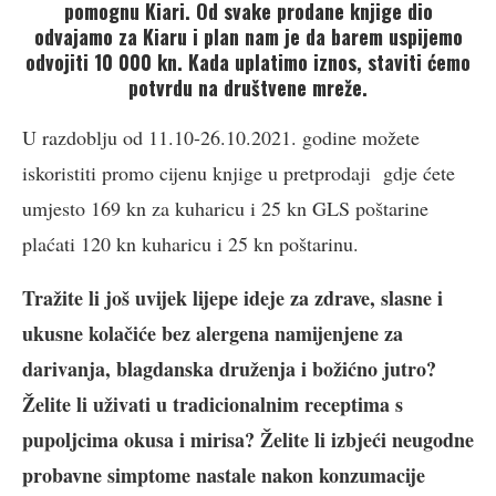
pomognu Kiari. Od svake prodane knjige dio
odvajamo za Kiaru i plan nam je da barem uspijemo
odvojiti 10 000 kn. Kada uplatimo iznos, staviti ćemo
potvrdu na društvene mreže.
U razdoblju od 11.10-26.10.2021. godine možete
iskoristiti promo cijenu knjige u pretprodaji gdje ćete
umjesto 169 kn za kuharicu i 25 kn GLS poštarine
plaćati 120 kn kuharicu i 25 kn poštarinu.
Tražite li još uvijek lijepe ideje za zdrave, slasne i
ukusne kolačiće bez alergena namijenjene za
darivanja, blagdanska druženja i božićno jutro?
Želite li uživati u tradicionalnim receptima s
pupoljcima okusa i mirisa? Želite li izbjeći neugodne
probavne simptome nastale nakon konzumacije