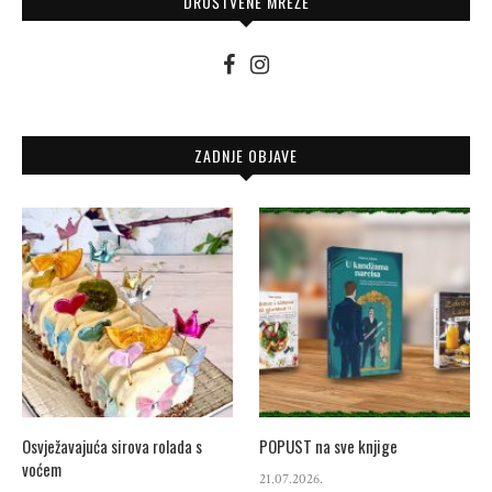
DRUŠTVENE MREŽE
ZADNJE OBJAVE
Osvježavajuća sirova rolada s
POPUST na sve knjige
voćem
21.07.2026.