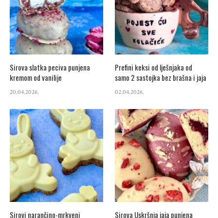
Sirova slatka peciva punjena
Prefini keksi od lješnjaka od
kremom od vanilije
samo 2 sastojka bez brašna i jaja
20.04.2026.
02.04.2026.
Sirovi narančino-mrkveni
Sirova Uskršnja jaja punjena