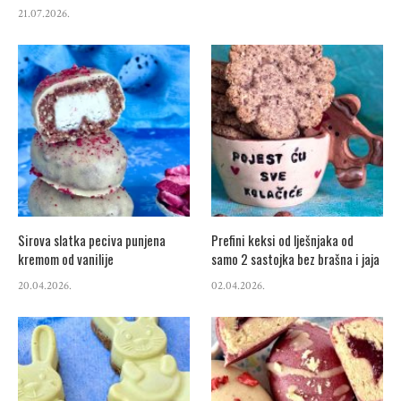
21.07.2026.
Sirova slatka peciva punjena
Prefini keksi od lješnjaka od
kremom od vanilije
samo 2 sastojka bez brašna i jaja
20.04.2026.
02.04.2026.