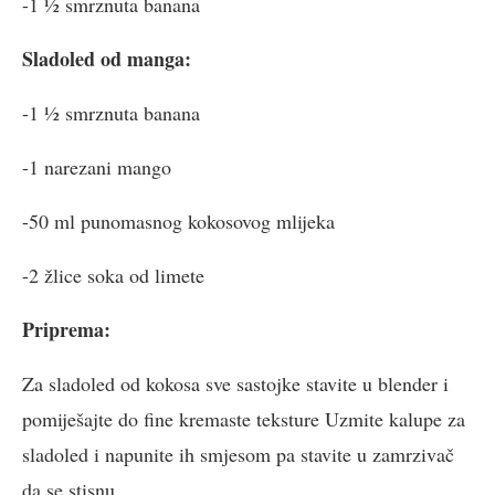
-1 ½ smrznuta banana
Sladoled od manga:
-1 ½ smrznuta banana
-1 narezani mango
-50 ml punomasnog kokosovog mlijeka
-2 žlice soka od limete
Priprema:
Za sladoled od kokosa sve sastojke stavite u blender i
pomiješajte do fine kremaste teksture Uzmite kalupe za
sladoled i napunite ih smjesom pa stavite u zamrzivač
da se stisnu.