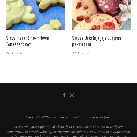
Sirovi narančino-mrkveni
Sirova Uskršnja jaja punjena
“cheesecake”
pekmezom
26.03.2026.
22.03.2026.
Copyright ©2019 Zdravoislasno.net. Sva prava pridržana.
Svi recepti i fotografije su zaštićeno djelo Helene Jakoliš i ne smiju se dijeliti i
umnožavati bez prethodnog upita. Informacije sadržane na ovom blogu imaju svrhu
općeg informiranja i nisu namijenjene kao medicinski savjet niti kao zamjena za