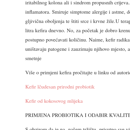
iritabilnog kolona ali i sindrom propusnih crijeva.
inflamatora. Smiruje simptome alergije i astme, d
gljivična oboljenja te štiti srce i krvne žile.U te
litra kefira dnevno. No, za početak je dobro kre
postupno povećavati količinu. Naime, kefir radikal
uništavaju patogene i zauzimaju njihovo mjesto, 
smetnje
Više o primjeni kefira pročitajte u linku od autori
Kefir lčudesan prirodni probiotik
Kefir od kokosovog mlijeka
PRIMJENA PROBIOTIKA I ODABIR KVALI
S obzirom da je na našem tržištu prisutno sve vi