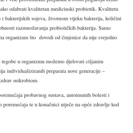
kako odabrati kvalitetan medicinski probiotik. Kvalitetu
i bakterijskih sojeva, životnom vijeku bakterija, količini
sobnosti razmnožavanja probiotičkih bakterija. Samo
na organizam što dovodi od činjenice da nije svejedno
e tegobe u organizmu možemo djelovati ciljanim
ija individualiziranih preparata nove generacije –
a zdrav mikrobiom.
poremećaja probavnog sustava, autoimunih bolesti i
ških poremećaja te u konačnici utječe na opće zdravlje kod