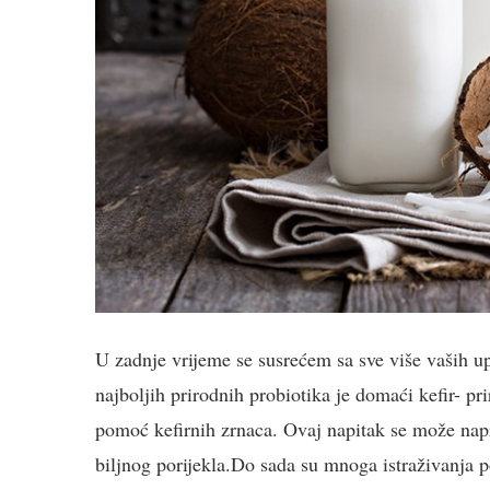
U zadnje vrijeme se susrećem sa sve više vaših up
najboljih prirodnih probiotika je domaći kefir- pr
pomoć kefirnih zrnaca. Ovaj napitak se može naprav
biljnog porijekla.Do sada su mnoga istraživanja p