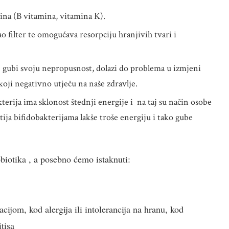
na (B vitamina, vitamina K).
ao filter te omogućava resorpciju hranjivih tvari i
a gubi svoju nepropusnost, dolazi do problema u izmjeni
koji negativno utječu na naše zdravlje.
terija ima sklonost štednji energije i na taj su način osobe
atija bifidobakterijama lakše troše energiju i tako gube
robiotika , a posebno ćemo istaknuti:
ijom, kod alergija ili intolerancija na hranu, kod
tisa