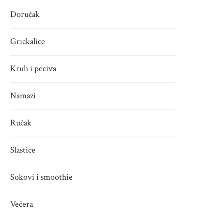
Doručak
Grickalice
Kruh i peciva
Namazi
Ručak
Slastice
Sokovi i smoothie
Večera