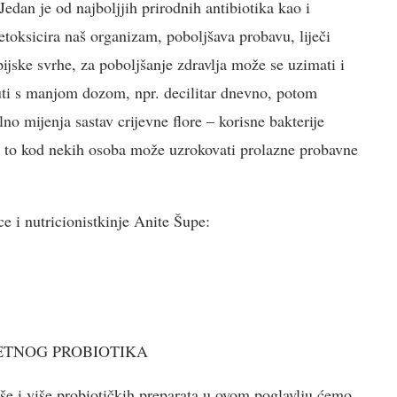
Jedan je od najboljjih prirodnih antibiotika kao i
etoksicira naš organizam, poboljšava probavu, liječi
rapijske svrhe, za poboljšanje zdravlja može se uzimati i
nuti s manjom dozom, npr. decilitar dnevno, potom
no mijenja sastav crijevne flore – korisne bakterije
a to kod nekih osoba može uzrokovati prolazne probavne
ce i nutricionistkinje Anite Šupe:
TETNOG PROBIOTIKA
še i više probiotičkih preparata u ovom poglavlju ćemo