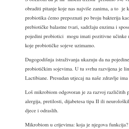
obraditi pitanje koje nas najviše zanima, a to je 
probiotika ćemo prepoznati po broju bakterija kao 
prebiotičke balastne tvari, sadržaju enzima i spo
pojedini probiotici mogu imati pozitivne učinke 
koje probiotičke sojeve uzimamo.
Dugogodišnja istraživanja ukazuju da na pojedin
probiotičkim sojevima. U tu svrhu razvijena je lin
Lactibiane. Presudan utjecaj na naše zdravlje im
Loš mikrobiom odgovoran je za razvoj različitih 
alergija, pretilosti, dijabetesa tipa II ili neurolo
djece i odraslih.
Mikrobiom u crijevima: koja je njegova funkcija?