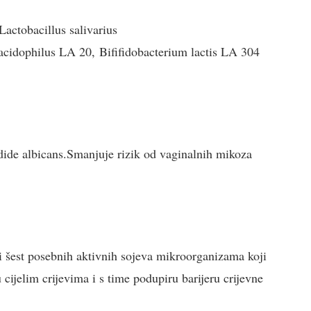
Lact
obacillus salivarius
 acidophilus LA 20,
Bifi
fidobacterium lactis LA 304
Candide albicans.Smanjuje rizik od vaginalnih mikoza
i šest posebnih aktivnih sojeva mikroorganizama koji
cijelim crijevima i s time podupiru barijeru crijevne