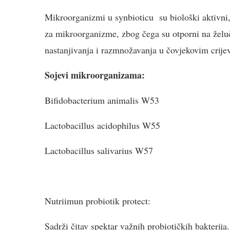
Mikroorganizmi u synbioticu su biološki aktivni, 
za mikroorganizme, zbog čega su otporni na želuč
nastanjivanja i razmnožavanja u čovjekovim crije
Sojevi mikroorganizama:
Bifidobacterium animalis W53 Ent
Lactobacillus acidophilus W55 Lac
Lactobacillus salivarius W57 Lac
Nutriimun probiotik protect:
Sadrži čitav spektar važnih probiotičkih bakterij