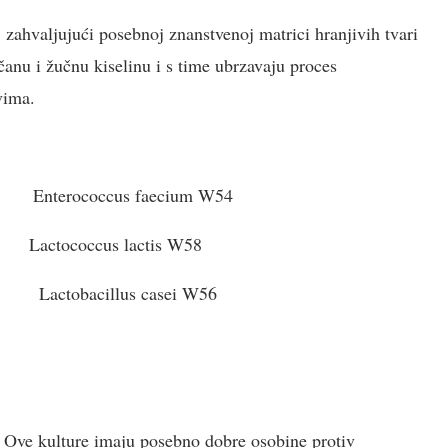
zahvaljujući posebnoj znanstvenoj matrici hranjivih tvari
anu i žučnu kiselinu i s time ubrzavaju proces
vima.
erococcus faecium W54
tococcus lactis W58
tobacillus casei W56
a. Ove kulture imaju posebno dobre osobine protiv