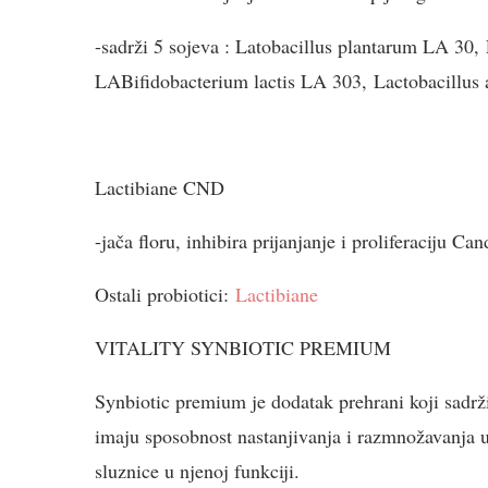
-sadrži 5 sojeva : La
tobacillus plantarum LA 30,
LA
Bifid
obacterium lactis LA 303,
Lact
obacillus
Lactibiane CND
-jača floru, inhibira prijanjanje i proliferaciju 
Ostali probiotici:
Lactibiane
VITALITY SYNBIOTIC PREMIUM
Synbiotic premium je dodatak prehrani koji sadrž
imaju sposobnost nastanjivanja i razmnožavanja u 
sluznice u njenoj funkciji.