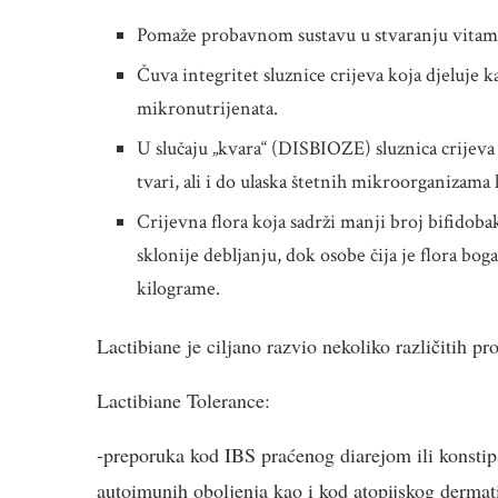
Pomaže probavnom sustavu u stvaranju vitami
Čuva integritet sluznice crijeva koja djeluje k
mikronutrijenata.
U slučaju „kvara“ (DISBIOZE) sluznica crijev
tvari, ali i do ulaska štetnih mikroorganizama 
Crijevna flora koja sadrži manji broj bifidobak
sklonije debljanju, dok osobe čija je flora bog
kilograme.
Lactibiane je ciljano razvio nekoliko različitih p
Lactibiane Tolerance:
-preporuka kod IBS praćenog diarejom ili konstipac
autoimunih oboljenja kao i kod atopijskog dermati