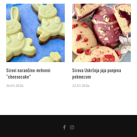
Sirovi narančino-mrkveni
Sirova Uskršnja jaja punjena
“cheesecake”
pekmezom
26.03.2026.
22.03.2026.