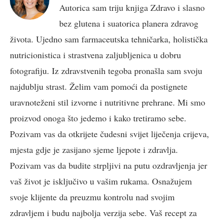
Autorica sam triju knjiga Zdravo i slasno
bez glutena i suatorica planera zdravog
života. Ujedno sam farmaceutska tehničarka, holistička
nutricionistica i strastvena zaljubljenica u dobru
fotografiju. Iz zdravstvenih tegoba pronašla sam svoju
najdublju strast. Želim vam pomoći da postignete
uravnoteženi stil izvorne i nutritivne prehrane. Mi smo
proizvod onoga što jedemo i kako tretiramo sebe.
Pozivam vas da otkrijete čudesni svijet liječenja crijeva,
mjesta gdje je zasijano sjeme ljepote i zdravlja.
Pozivam vas da budite strpljivi na putu ozdravljenja jer
vaš život je isključivo u vašim rukama. Osnažujem
svoje klijente da preuzmu kontrolu nad svojim
zdravljem i budu najbolja verzija sebe. Vaš recept za