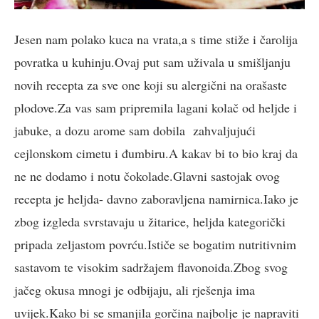
Jesen nam polako kuca na vrata,a s time stiže i čarolija
povratka u kuhinju.Ovaj put sam uživala u smišljanju
novih recepta za sve one koji su alergični na orašaste
plodove.Za vas sam pripremila lagani kolač od heljde i
jabuke, a dozu arome sam dobila zahvaljujući
cejlonskom cimetu i đumbiru.A kakav bi to bio kraj da
ne ne dodamo i notu čokolade.Glavni sastojak ovog
recepta je heljda- davno zaboravljena namirnica.Iako je
zbog izgleda svrstavaju u žitarice, heljda kategorički
pripada zeljastom povrću.Ističe se bogatim nutritivnim
sastavom te visokim sadržajem flavonoida.Zbog svog
jačeg okusa mnogi je odbijaju, ali rješenja ima
uvijek.Kako bi se smanjila gorčina najbolje je napraviti