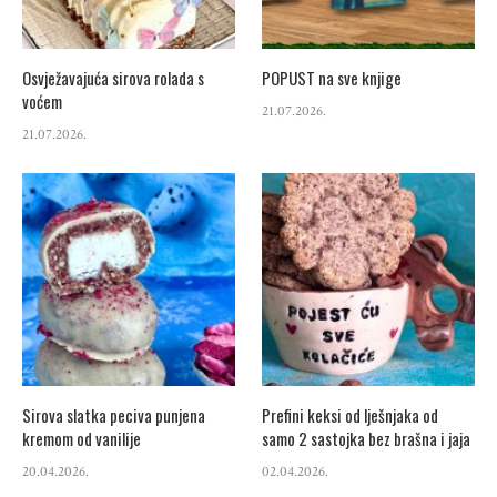
Osvježavajuća sirova rolada s
POPUST na sve knjige
voćem
21.07.2026.
21.07.2026.
Sirova slatka peciva punjena
Prefini keksi od lješnjaka od
kremom od vanilije
samo 2 sastojka bez brašna i jaja
20.04.2026.
02.04.2026.