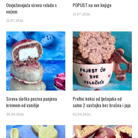
Osvježavajuća sirova rolada s
POPUST na sve knjige
voćem
21.07.2026.
21.07.2026.
Sirova slatka peciva punjena
Prefini keksi od lješnjaka od
kremom od vanilije
samo 2 sastojka bez brašna i jaja
20.04.2026.
02.04.2026.