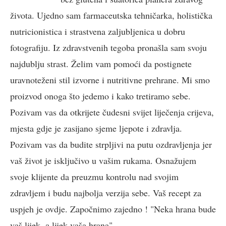
života. Ujedno sam farmaceutska tehničarka, holistička
nutricionistica i strastvena zaljubljenica u dobru
fotografiju. Iz zdravstvenih tegoba pronašla sam svoju
najdublju strast. Želim vam pomoći da postignete
uravnoteženi stil izvorne i nutritivne prehrane. Mi smo
proizvod onoga što jedemo i kako tretiramo sebe.
Pozivam vas da otkrijete čudesni svijet liječenja crijeva,
mjesta gdje je zasijano sjeme ljepote i zdravlja.
Pozivam vas da budite strpljivi na putu ozdravljenja jer
vaš život je isključivo u vašim rukama. Osnažujem
svoje klijente da preuzmu kontrolu nad svojim
zdravljem i budu najbolja verzija sebe. Vaš recept za
uspjeh je ovdje. Započnimo zajedno ! "Neka hrana bude
vaš lijek, a lijek vaša hrana".