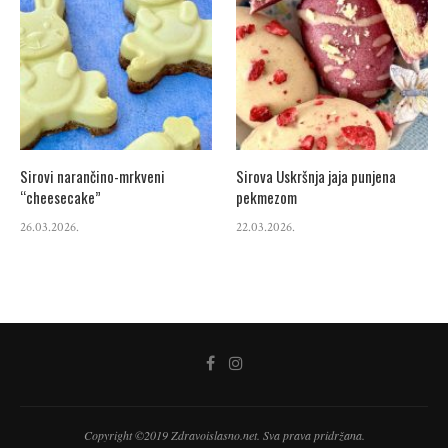
Sirovi narančino-mrkveni
Sirova Uskršnja jaja punjena
“cheesecake”
pekmezom
26.03.2026.
22.03.2026.
Copyright ©2019 Zdravoislasno.net. Sva prava pridržana.