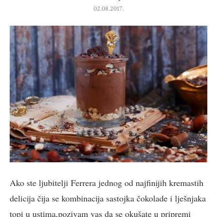
02.08.2017.
Ako ste ljubitelji Ferrera jednog od najfinijih kremastih
delicija čija se kombinacija sastojka čokolade i lješnjaka
topi u ustima,pozivam vas da se okušate u pripremi