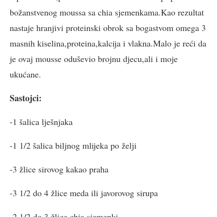
božanstvenog moussa sa chia sjemenkama.Kao rezultat
nastaje hranjivi proteinski obrok sa bogastvom omega 3
masnih kiselina,proteina,kalcija i vlakna.Malo je reći da
je ovaj mousse oduševio brojnu djecu,ali i moje
ukućane.
Sastojci:
-1 šalica lješnjaka
-1 1/2 šalica biljnog mlijeka po želji
-3 žlice sirovog kakao praha
-3 1/2 do 4 žlice meda ili javorovog sirupa
-2 1/2 do 3 žlice chia sjemenki