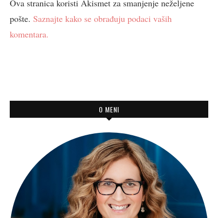
Ova stranica koristi Akismet za smanjenje neželjene
pošte.
Saznajte kako se obrađuju podaci vaših
komentara.
O MENI