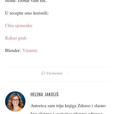
stisne. Dobar vam tek.
U receptu smo koristili:
Chia sjemenke
Kakao prah
Blender:
Vitamix
0 komentar
HELENA JAKOLIŠ
Autorica sam triju knjiga Zdravo i slasno
bez glutena i suatorica planera zdravog