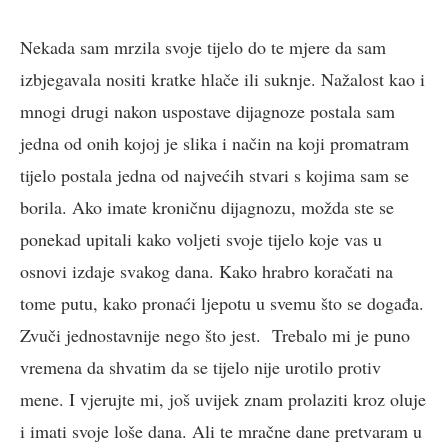
Nekada sam mrzila svoje tijelo do te mjere da sam
izbjegavala nositi kratke hlače ili suknje. Nažalost kao i
mnogi drugi nakon uspostave dijagnoze postala sam
jedna od onih kojoj je slika i način na koji promatram
tijelo postala jedna od najvećih stvari s kojima sam se
borila. Ako imate kroničnu dijagnozu, možda ste se
ponekad upitali kako voljeti svoje tijelo koje vas u
osnovi izdaje svakog dana. Kako hrabro koračati na
tome putu, kako pronaći ljepotu u svemu što se događa.
Zvuči jednostavnije nego što jest. Trebalo mi je puno
vremena da shvatim da se tijelo nije urotilo protiv
mene. I vjerujte mi, još uvijek znam prolaziti kroz oluje
i imati svoje loše dana. Ali te mračne dane pretvaram u