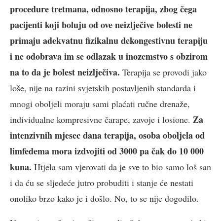
procedure tretmana, odnosno terapija, zbog čega
pacijenti koji boluju od ove neizlječive bolesti ne
primaju adekvatnu fizikalnu dekongestivnu terapiju
i ne odobrava im se odlazak u inozemstvo s obzirom
na to da je bolest neizlječiva.
Terapija se provodi jako
loše, nije na razini svjetskih postavljenih standarda i
mnogi oboljeli moraju sami plaćati ručne drenaže,
Za
individualne kompresivne čarape, zavoje i losione.
intenzivnih mjesec dana terapija, osoba oboljela od
limfedema mora izdvojiti od 3000 pa čak do 10 000
kuna.
Htjela sam vjerovati da je sve to bio samo loš san
i da ću se sljedeće jutro probuditi i stanje će nestati
onoliko brzo kako je i došlo. No, to se nije dogodilo.