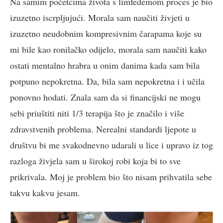
Na samim početcima života s limfedemom proces je bio
izuzetno iscrpljujući. Morala sam naučiti živjeti u
izuzetno neudobnim kompresivnim čarapama koje su
mi bile kao ronilačko odijelo, morala sam naučiti kako
ostati mentalno hrabra u onim danima kada sam bila
potpuno nepokretna. Da, bila sam nepokretna i i učila
ponovno hodati. Znala sam da si financijski ne mogu
sebi priuštiti niti 1/3 terapija što je značilo i više
zdravstvenih problema. Nerealni standardi ljepote u
društvu bi me svakodnevno udarali u lice i upravo iz tog
razloga živjela sam u širokoj robi koja bi to sve
prikrivala. Moj je problem bio što nisam prihvatila sebe
takvu kakvu jesam.