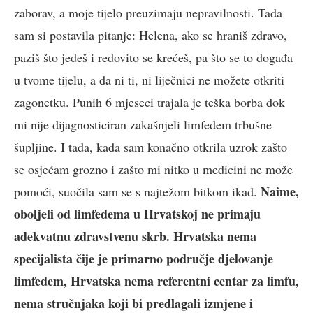
zaborav, a moje tijelo preuzimaju nepravilnosti. Tada
sam si postavila pitanje: Helena, ako se hraniš zdravo,
paziš što jedeš i redovito se krećeš, pa što se to događa
u tvome tijelu, a da ni ti, ni liječnici ne možete otkriti
zagonetku. Punih 6 mjeseci trajala je teška borba dok
mi nije dijagnosticiran zakašnjeli limfedem trbušne
šupljine. I tada, kada sam konačno otkrila uzrok zašto
se osjećam grozno i zašto mi nitko u medicini ne može
Naime,
pomoći, suočila sam se s najtežom bitkom ikad.
oboljeli od limfedema u Hrvatskoj ne primaju
adekvatnu zdravstvenu skrb. Hrvatska nema
specijalista čije je primarno područje djelovanje
limfedem, Hrvatska nema referentni centar za limfu,
nema stručnjaka koji bi predlagali izmjene i