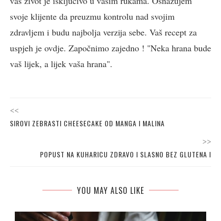
vaš život je isključivo u vašim rukama. Osnažujem
svoje klijente da preuzmu kontrolu nad svojim
zdravljem i budu najbolja verzija sebe. Vaš recept za
uspjeh je ovdje. Započnimo zajedno ! "Neka hrana bude
vaš lijek, a lijek vaša hrana".
<<
SIROVI ZEBRASTI CHEESECAKE OD MANGA I MALINA
>>
POPUST NA KUHARICU ZDRAVO I SLASNO BEZ GLUTENA I
YOU MAY ALSO LIKE