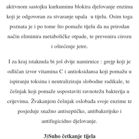
aktivnom sastojku kurkuminu blokira djelovanje enzima
koji je odgovoran za stvaranje upala u tijelu. Osim toga
poznata je i po tome što pomaže tijelu da na prirodan
način eliminira metaboličke otpade, te prevenira cirozu
i oštećenje jetre.
I za kraj istaknula bi još dvije namirnice : grejp koji je
odličan izvor vitamina C i antioksidansa koji pomažu u
ispiranju toksina i neutraliziraju slobodne radikale, te
češnjak koji pomaže uspostaviti ravnotežu bakterija u
crijevima. Žvakanjem češnjak oslobađa svoje enzime te
posjeduje snažno antiseptičko, antibakerijsko i
antifugicidno djelovanje.
3)Suho četkanje tijela