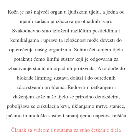
Koža je naš najveći organ u ljudskom tijelu, a jedna od
njenih zadaća je izbacivanje otpadnih tvari.
Svakodnevno smo izloženi različitim pesticidima i
kemikalijama i upravo ta izloženost može dovesti do
opterećenja našeg organizma. Suhim četkanjem tijela
potaknut ćemo limfni sustav koji je odgovaran za
izbacivanje staničnih otpadnih proizvoda. Ako dođe do
blokade limfnog sustava dolazi i do određenih
zdravstvenih problema. Redovitim četkanjem i
vlaženjem kože naše tijelo se prirodno detoksicira,
poboljšava se cirkulacija krvi, uklanjamo mrtve stanice,
jačamo imunološki sustav i smanjujemo napetost mišića
Članak sa videom i uputama za suho četkanje tijela