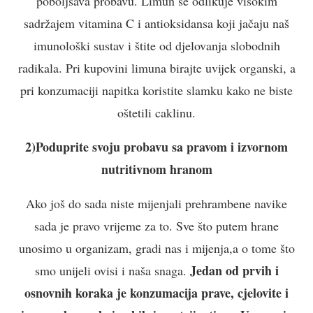
poboljšava probavu. Limun se odlikuje visokim
sadržajem vitamina C i antioksidansa koji jačaju naš
imunološki sustav i štite od djelovanja slobodnih
radikala. Pri kupovini limuna birajte uvijek organski, a
pri konzumaciji napitka koristite slamku kako ne biste
oštetili caklinu.
2)Poduprite svoju probavu sa pravom i izvornom
nutritivnom hranom
Ako još do sada niste mijenjali prehrambene navike
sada je pravo vrijeme za to. Sve što putem hrane
unosimo u organizam, gradi nas i mijenja,a o tome što
Jedan od prvih i
smo unijeli ovisi i naša snaga.
osnovnih koraka je konzumacija prave, cjelovite i