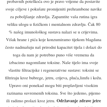
probavnih poteškoća ovo je pravo vrijeme da postavite
svoje ciljeve i pokušate promijeniti prehrambene navike
za poboljšanje zdravlja. Zapamtite vaša rutina igra
veliku ulogu u fizičkom i mentalnom zdravlju. Čak 80
% našeg imunološkog sustava nalazi se u crijevima.
Višak hrane i pića koje konzumiramo tijekom blagdana
često nadmašuju naš prirodni kapacitet tijela i dolazi do
toga da nam je potrebno puno više vremena da
izbacimo nagomilane toksine. Naše tijelo ima svoje
vlastite filtracijske i regenerativne sustave: toksini se
filtriraju kroz bubrege, jetru, crijeva, pluća,limfu i kožu.
Upravo oni ponekad mogu biti preplavljeni visokim
razinama suvremenih toksina. Sve što jedemo, pijemo
Održavanje zdrave jetre
ili radimo prolazi kroz jetru.