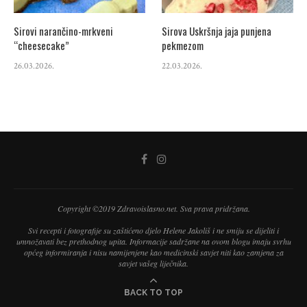
Sirovi narančino-mrkveni
Sirova Uskršnja jaja punjena
“cheesecake”
pekmezom
26.03.2026.
22.03.2026.
Copyright ©2019 Zdravoislasno.net. Sva prava pridržana.
Svi recepti i fotografije su zaštićeno djelo Helene Jakoliš i ne smiju se dijeliti i
umnožavati bez prethodnog upita. Informacije sadržane na ovom blogu imaju svrhu
općeg informiranja i nisu namijenjene kao medicinski savjet niti kao zamjena za
savjet vašeg liječnika.
BACK TO TOP