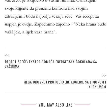
vaš život je isključivo u vašim rukama. Osnažujem
svoje klijente da preuzmu kontrolu nad svojim
zdravljem i budu najbolja verzija sebe. Vaš recept za
uspjeh je ovdje. Započnimo zajedno ! "Neka hrana bude
vaš lijek, a lijek vaša hrana".
<<
RECEPT SREĆE: EKSTRA DOMAĆA ENERGETSKA ČOKOLADA SA
ZAČINIMA
>>
MEGA UKUSNE I PROTUUPALNE KUGLICE SA LIMUNOM I
KURKUMOM
YOU MAY ALSO LIKE