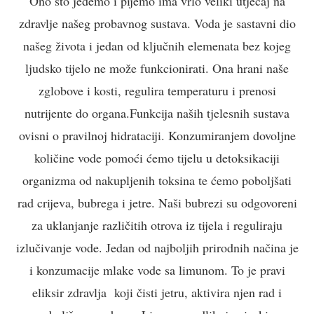
Ono što jedemo i pijemo ima vrlo veliki utjecaj na
zdravlje našeg probavnog sustava. Voda je sastavni dio
našeg života i jedan od ključnih elemenata bez kojeg
ljudsko tijelo ne može funkcionirati. Ona hrani naše
zglobove i kosti, regulira temperaturu i prenosi
nutrijente do organa.Funkcija naših tjelesnih sustava
ovisni o pravilnoj hidrataciji. Konzumiranjem dovoljne
količine vode pomoći ćemo tijelu u detoksikaciji
organizma od nakupljenih toksina te ćemo poboljšati
rad crijeva, bubrega i jetre. Naši bubrezi su odgovoreni
za uklanjanje različitih otrova iz tijela i reguliraju
izlučivanje vode. Jedan od najboljih prirodnih načina je
i konzumacije mlake vode sa limunom. To je pravi
eliksir zdravlja koji čisti jetru, aktivira njen rad i