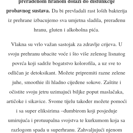
prerađenom hranom dolazi do disfunkcije
probavnog sustava.
Da bi prevladali rast loših bakterija
iz prehrane izbacujemo sva umjetna sladila, prerađenu
hranu, gluten i alkoholna pića.
Vlakna su vrlo važan sastojak za zdravlje crijeva. U
svoju prehranu ubacite voće i što više zelenog lisnatog
povrća koji sadrže bogatstvo kolorofila, a uz sve to
odličan je detoksikant. Možete pripremiti razne zelene
juhe, smoothie ili hladno cijeđene sokove. Zaštite i
očistite svoju jetru uzimajući biljke poput maslačaka,
artičoke i sikavice. Svome tijelu također možete pomoći
i sa super eliksirima –đumbirom koji posjeduje
umirujuća i protuupalna svojstva te kurkumom koja sa
razlogom spada u superhranu. Zahvaljujući njenom