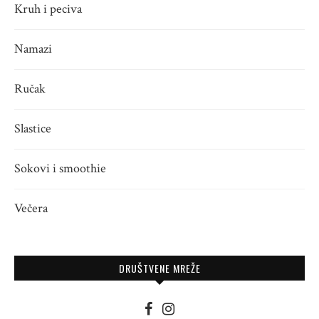
Kruh i peciva
Namazi
Ručak
Slastice
Sokovi i smoothie
Večera
DRUŠTVENE MREŽE