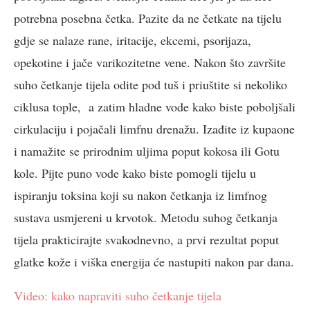
potrebna posebna četka. Pazite da ne četkate na tijelu
gdje se nalaze rane, iritacije, ekcemi, psorijaza,
opekotine i jače varikozitetne vene. Nakon što završite
suho četkanje tijela odite pod tuš i priuštite si nekoliko
ciklusa tople, a zatim hladne vode kako biste poboljšali
cirkulaciju i pojačali limfnu drenažu. Izađite iz kupaone
i namažite se prirodnim uljima poput kokosa ili Gotu
kole. Pijte puno vode kako biste pomogli tijelu u
ispiranju toksina koji su nakon četkanja iz limfnog
sustava usmjereni u krvotok. Metodu suhog četkanja
tijela prakticirajte svakodnevno, a prvi rezultat poput
glatke kože i viška energija će nastupiti nakon par dana.
Video: kako napraviti suho četkanje tijela