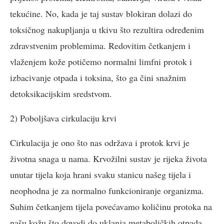
tekućine. No, kada je taj sustav blokiran dolazi do
toksičnog nakupljanja u tkivu što rezultira određenim
zdravstvenim problemima. Redovitim četkanjem i
vlaženjem kože potičemo normalni limfni protok i
izbacivanje otpada i toksina, što ga čini snažnim
detoksikacijskim sredstvom.
2) Poboljšava cirkulaciju krvi
Cirkulacija je ono što nas održava i protok krvi je
životna snaga u nama. Krvožilni sustav je rijeka života
unutar tijela koja hrani svaku stanicu našeg tijela i
neophodna je za normalno funkcioniranje organizma.
Suhim četkanjem tijela povećavamo količinu protoka na
našu kožu što dovodi do uklanja metaboličkih otpada.