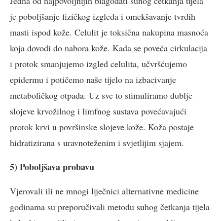
Jedna od najpovoljnijih blagodati suhog četkanja tijela
je poboljšanje fizičkog izgleda i omekšavanje tvrdih
masti ispod kože. Celulit je toksična nakupina masnoća
koja dovodi do nabora kože. Kada se poveća cirkulacija
i protok smanjujemo izgled celulita, učvršćujemo
epidermu i potičemo naše tijelo na izbacivanje
metaboličkog otpada. Uz sve to stimuliramo dublje
slojeve krvožilnog i limfnog sustava povećavajući
protok krvi u površinske slojeve kože. Koža postaje
hidratizirana s uravnoteženim i svjetlijim sjajem.
5) Poboljšava probavu
Vjerovali ili ne mnogi liječnici alternativne medicine
godinama su preporučivali metodu suhog četkanja tijela