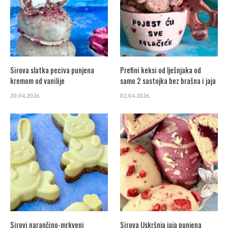
Sirova slatka peciva punjena
Prefini keksi od lješnjaka od
kremom od vanilije
samo 2 sastojka bez brašna i jaja
20.04.2026.
02.04.2026.
Sirovi narančino-mrkveni
Sirova Uskršnja jaja punjena