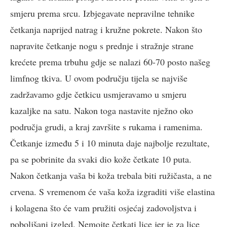
smjeru prema srcu. Izbjegavate nepravilne tehnike
četkanja naprijed natrag i kružne pokrete. Nakon što
napravite četkanje nogu s prednje i stražnje strane
krećete prema trbuhu gdje se nalazi 60-70 posto našeg
limfnog tkiva. U ovom području tijela se najviše
zadržavamo gdje četkicu usmjeravamo u smjeru
kazaljke na satu. Nakon toga nastavite nježno oko
područja grudi, a kraj završite s rukama i ramenima.
Četkanje između 5 i 10 minuta daje najbolje rezultate,
pa se pobrinite da svaki dio kože četkate 10 puta.
Nakon četkanja vaša bi koža trebala biti ružičasta, a ne
crvena. S vremenom će vaša koža izgraditi više elastina
i kolagena što će vam pružiti osjećaj zadovoljstva i
poboljšani izgled. Nemojte četkati lice jer je za lice