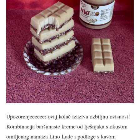
Upozorenjeeeeee: ovaj kolač izaziva ozbiljnu ovisnost!
Kombinacija baršunaste kreme od lješnjaka s okusom
omiljenog namaza Lino Lade i podloge s kavom