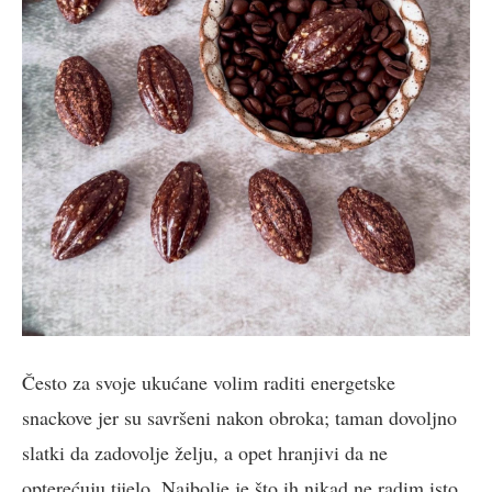
Često za svoje ukućane volim raditi energetske
snackove jer su savršeni nakon obroka; taman dovoljno
slatki da zadovolje želju, a opet hranjivi da ne
opterećuju tijelo. Najbolje je što ih nikad ne radim isto.