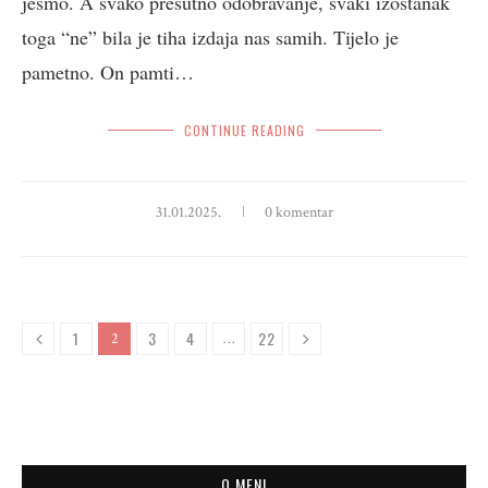
jesmo. A svako prešutno odobravanje, svaki izostanak
toga “ne” bila je tiha izdaja nas samih. Tijelo je
pametno. On pamti…
CONTINUE READING
31.01.2025.
0 komentar
1
3
4
22
2
…
O MENI