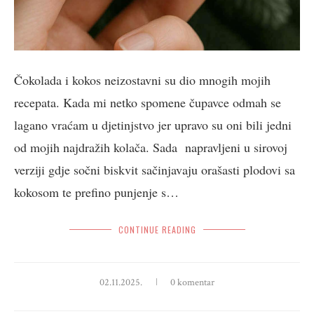
Čokolada i kokos neizostavni su dio mnogih mojih
recepata. Kada mi netko spomene čupavce odmah se
lagano vraćam u djetinjstvo jer upravo su oni bili jedni
od mojih najdražih kolača. Sada napravljeni u sirovoj
verziji gdje sočni biskvit sačinjavaju orašasti plodovi sa
kokosom te prefino punjenje s…
CONTINUE READING
02.11.2025.
0 komentar