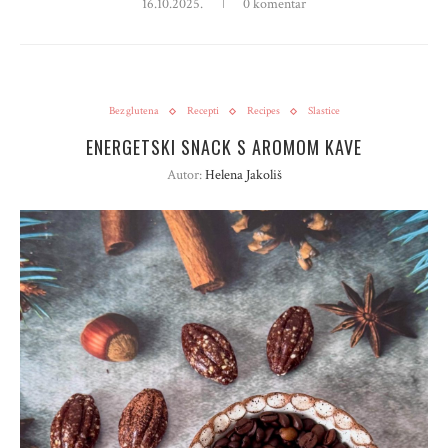
16.10.2025.
0 komentar
Bez glutena
Recepti
Recipes
Slastice
ENERGETSKI SNACK S AROMOM KAVE
Autor:
Helena Jakoliš