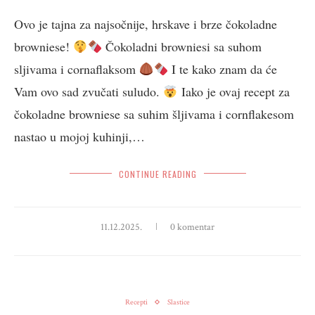
Ovo je tajna za najsočnije, hrskave i brze čokoladne
browniese!
Čokoladni browniesi sa suhom
sljivama i cornaflaksom
I te kako znam da će
Vam ovo sad zvučati suludo.
Iako je ovaj recept za
čokoladne browniese sa suhim šljivama i cornflakesom
nastao u mojoj kuhinji,…
CONTINUE READING
11.12.2025.
0 komentar
Recepti
Slastice