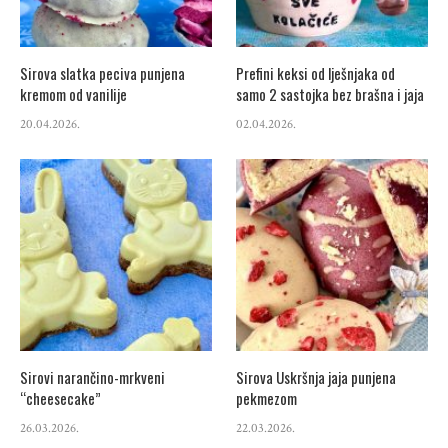
Sirova slatka peciva punjena
Prefini keksi od lješnjaka od
kremom od vanilije
samo 2 sastojka bez brašna i jaja
20.04.2026.
02.04.2026.
Sirovi narančino-mrkveni
Sirova Uskršnja jaja punjena
“cheesecake”
pekmezom
26.03.2026.
22.03.2026.