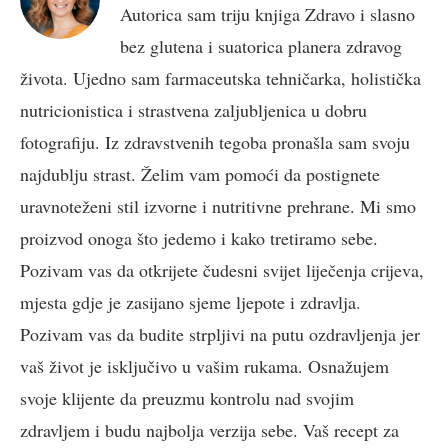
Autorica sam triju knjiga Zdravo i slasno
bez glutena i suatorica planera zdravog
života. Ujedno sam farmaceutska tehničarka, holistička
nutricionistica i strastvena zaljubljenica u dobru
fotografiju. Iz zdravstvenih tegoba pronašla sam svoju
najdublju strast. Želim vam pomoći da postignete
uravnoteženi stil izvorne i nutritivne prehrane. Mi smo
proizvod onoga što jedemo i kako tretiramo sebe.
Pozivam vas da otkrijete čudesni svijet liječenja crijeva,
mjesta gdje je zasijano sjeme ljepote i zdravlja.
Pozivam vas da budite strpljivi na putu ozdravljenja jer
vaš život je isključivo u vašim rukama. Osnažujem
svoje klijente da preuzmu kontrolu nad svojim
zdravljem i budu najbolja verzija sebe. Vaš recept za