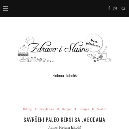
Helena Jakoliš
Baking
Bez glutena
Recepti
Recipes
Slastice
SAVRŠENI PALEO KEKSI SA JAGODAMA
Autor:
Helena Jakoliš