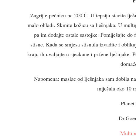
P
Zagrijte pećnicu na 200 C. U tepsiju stavite lješ
malo ohladi. Skinite kožicu sa lješnjaka. U multi
pa im dodajte ostale sastojke. Pomiješajte do 
stisne. Kada se smjesa stisnula izvadite i obliku
kraju ih uvaljajte u sjeckane i pržene lješnjake.
domać
Napomena: maslac od lješnjaka sam dobila na n
miješala oko 10 
Planet
Dr.Goer
Multip