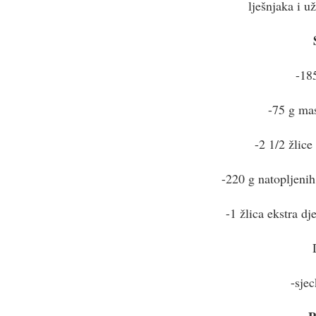
lješnjaka i už
-185
-75 g mas
-2 1/2 žlice
-220 g natopljenih
-1 žlica ekstra d
-sjec