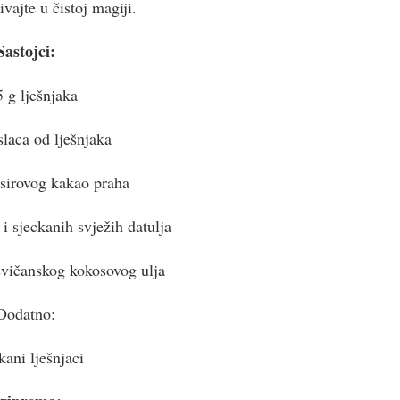
ivajte u čistoj magiji.
Sastojci:
 g lješnjaka
laca od lješnjaka
 sirovog kakao praha
 i sjeckanih svježih datulja
jevičanskog kokosovog ulja
Dodatno:
kani lješnjaci