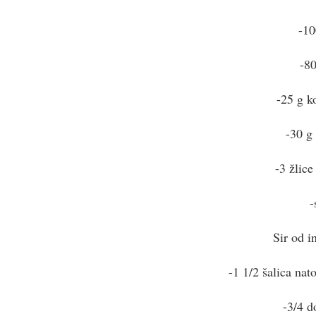
-10
-80
-25 g k
-30 g
-3 žlic
-
Sir od i
-1 1/2 šalica nat
-3/4 d