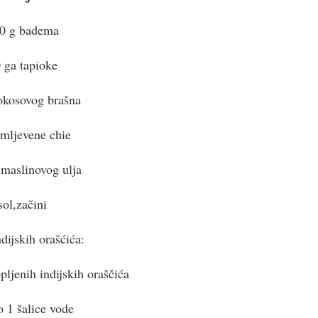
0 g badema
 ga tapioke
okosovog brašna
 mljevene chie
e maslinovog ulja
sol,začini
ndijskih orašćića:
opljenih indijskih oraščića
o 1 šalice vode