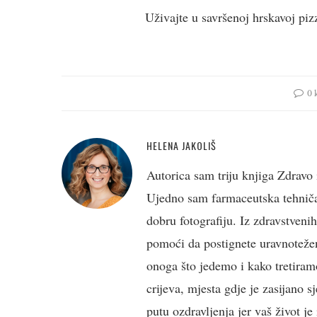
Uživajte u savršenoj hrskavoj piz
0 
HELENA JAKOLIŠ
Autorica sam triju knjiga Zdravo 
Ujedno sam farmaceutska tehničark
dobru fotografiju. Iz zdravstveni
pomoći da postignete uravnotežen
onoga što jedemo i kako tretiramo
crijeva, mjesta gdje je zasijano s
putu ozdravljenja jer vaš život j