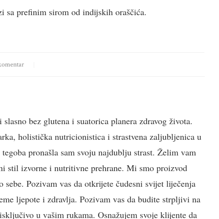
zi sa prefinim sirom od indijskih oraščića.
komentar
i slasno bez glutena i suatorica planera zdravog života.
a, holistička nutricionistica i strastvena zaljubljenica u
h tegoba pronašla sam svoju najdublju strast. Želim vam
i stil izvorne i nutritivne prehrane. Mi smo proizvod
 sebe. Pozivam vas da otkrijete čudesni svijet liječenja
jeme ljepote i zdravlja. Pozivam vas da budite strpljivi na
e isključivo u vašim rukama. Osnažujem svoje klijente da