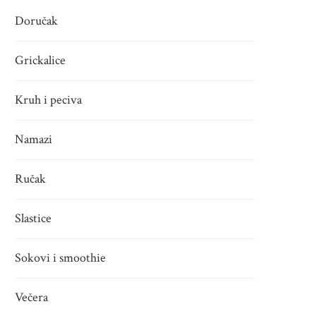
Doručak
SIROVI NARANČINO-MRKVENI
SIROVA USKRŠNJA JAJA PUNJE
“CHEESECAKE”
PEKMEZOM
Grickalice
26.03.2026.
22.03.2026.
Kruh i peciva
Namazi
Ručak
Slastice
Sokovi i smoothie
Večera