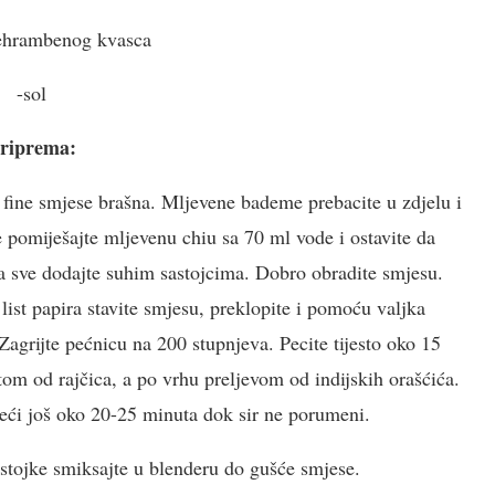
rehrambenog kvasca
-sol
riprema:
 fine smjese brašna. Mljevene bademe prebacite u zdjelu i
 pomiješajte mljevenu chiu sa 70 ml vode i ostavite da
a sve dodajte suhim sastojcima. Dobro obradite smjesu.
list papira stavite smjesu, preklopite i pomoću valjka
 Zagrijte pećnicu na 200 stupnjeva. Pecite tijesto oko 15
tom od rajčica, a po vrhu preljevom od indijskih orašćića.
peći još oko 20-25 minuta dok sir ne porumeni.
sastojke smiksajte u blenderu do gušće smjese.