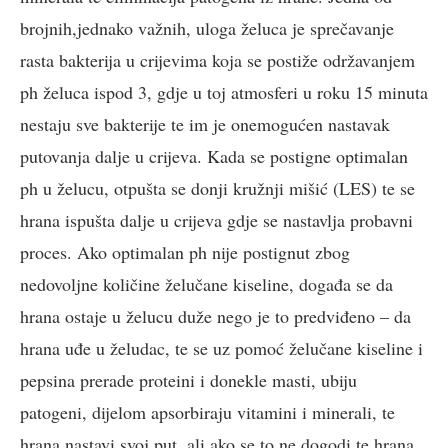
brojnih,jednako važnih, uloga želuca je sprečavanje
rasta bakterija u crijevima koja se postiže održavanjem
ph želuca ispod 3, gdje u toj atmosferi u roku 15 minuta
nestaju sve bakterije te im je onemogućen nastavak
putovanja dalje u crijeva. Kada se postigne optimalan
ph u želucu, otpušta se donji kružnji mišić (LES) te se
hrana ispušta dalje u crijeva gdje se nastavlja probavni
proces. Ako optimalan ph nije postignut zbog
nedovoljne količine želučane kiseline, događa se da
hrana ostaje u želucu duže nego je to predviđeno – da
hrana uđe u želudac, te se uz pomoć želučane kiseline i
pepsina prerade proteini i donekle masti, ubiju
patogeni, dijelom apsorbiraju vitamini i minerali, te
hrana nastavi svoj put, ali ako se to ne dogodi,te hrana