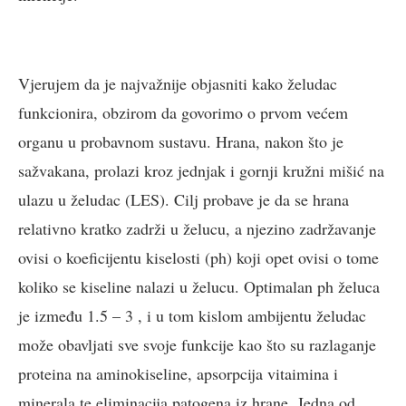
Vjerujem da je najvažnije objasniti kako želudac
funkcionira, obzirom da govorimo o prvom većem
organu u probavnom sustavu. Hrana, nakon što je
sažvakana, prolazi kroz jednjak i gornji kružni mišić na
ulazu u želudac (LES). Cilj probave je da se hrana
relativno kratko zadrži u želucu, a njezino zadržavanje
ovisi o koeficijentu kiselosti (ph) koji opet ovisi o tome
koliko se kiseline nalazi u želucu. Optimalan ph želuca
je između 1.5 – 3 , i u tom kislom ambijentu želudac
može obavljati sve svoje funkcije kao što su razlaganje
proteina na aminokiseline, apsorpcija vitaimina i
minerala te eliminacija patogena iz hrane. Jedna od