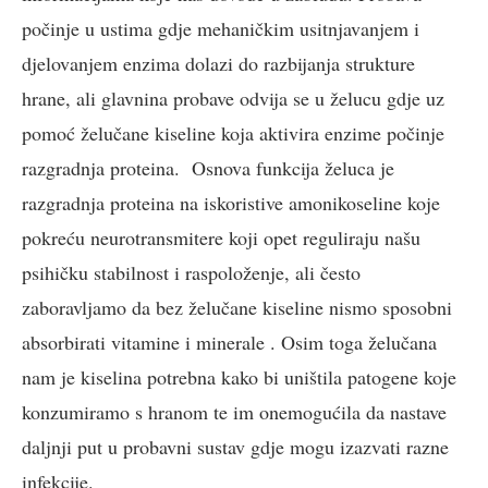
počinje u ustima gdje mehaničkim usitnjavanjem i
djelovanjem enzima dolazi do razbijanja strukture
hrane, ali glavnina probave odvija se u želucu gdje uz
pomoć želučane kiseline koja aktivira enzime počinje
razgradnja proteina. Osnova funkcija želuca je
razgradnja proteina na iskoristive amonikoseline koje
pokreću neurotransmitere koji opet reguliraju našu
psihičku stabilnost i raspoloženje, ali često
zaboravljamo da bez želučane kiseline nismo sposobni
absorbirati vitamine i minerale . Osim toga želučana
nam je kiselina potrebna kako bi uništila patogene koje
konzumiramo s hranom te im onemogućila da nastave
daljnji put u probavni sustav gdje mogu izazvati razne
infekcije.