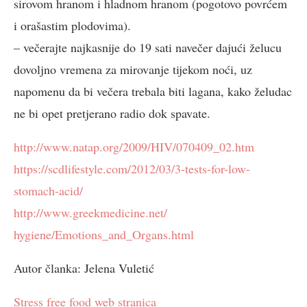
sirovom hranom i hladnom hranom (pogotovo povrćem
i orašastim plodovima).
– večerajte najkasnije do 19 sati navečer dajući želucu
dovoljno vremena za mirovanje tijekom noći, uz
napomenu da bi večera trebala biti lagana, kako želudac
ne bi opet pretjerano radio dok spavate.
http://www.natap.org/2009/HIV/
070409_02.htm
https://scdlifestyle.com/2012/
03/3-tests-for-low-
stomach-
acid/
http://www.greekmedicine.net/
hygiene/Emotions_and_Organs.
html
Autor članka: Jelena Vuletić
Stress free food web stranica