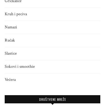
Grickalice
Kruh i peciva
Namazi
Ručak
Slastice
Sokovi i smoothie
Večera
DRUŠTVENE MREŽE