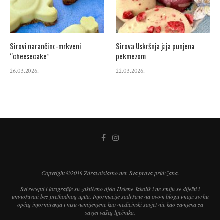
Sirovi narančino-mrkveni
Sirova Uskršnja jaja punjena
“cheesecake”
pekmezom
26.03.2026.
22.03.2026.
Copyright ©2019 Zdravoislasno.net. Sva prava pridržana.
Svi recepti i fotografije su zaštićeno djelo Helene Jakoliš i ne smiju se dijeliti i
umnožavati bez prethodnog upita. Informacije sadržane na ovom blogu imaju svrhu
općeg informiranja i nisu namijenjene kao medicinski savjet niti kao zamjena za
savjet vašeg liječnika.