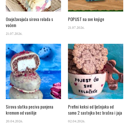
Osvježavajuća sirova rolada s
POPUST na sve knjige
voćem
21.07.2026.
21.07.2026.
Sirova slatka peciva punjena
Prefini keksi od lješnjaka od
kremom od vanilije
samo 2 sastojka bez brašna i jaja
20.04.2026.
02.04.2026.