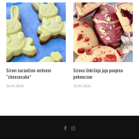
Sirovi narančino-mrkveni
Sirova Uskršnja jaja punjena
“cheesecake”
pekmezom
26.03.2026.
22.03.2026.