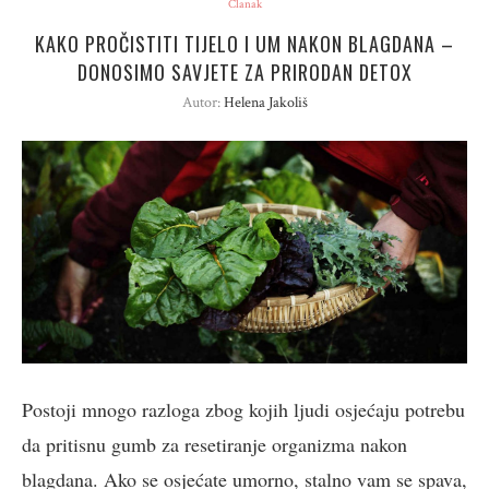
Članak
KAKO PROČISTITI TIJELO I UM NAKON BLAGDANA –
DONOSIMO SAVJETE ZA PRIRODAN DETOX
Autor:
Helena Jakoliš
Postoji mnogo razloga zbog kojih ljudi osjećaju potrebu
da pritisnu gumb za resetiranje organizma nakon
blagdana. Ako se osjećate umorno, stalno vam se spava,