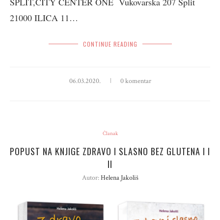
SPLIT,CITY CENTER ONE Vukovarska 207 Split
21000 ILICA 11…
CONTINUE READING
06.03.2020.
0 komentar
Članak
POPUST NA KNJIGE ZDRAVO I SLASNO BEZ GLUTENA I I
II
Autor:
Helena Jakoliš