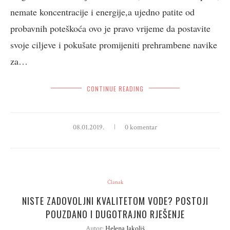
nemate koncentracije i energije,a ujedno patite od
probavnih poteškoća ovo je pravo vrijeme da postavite
svoje ciljeve i pokušate promijeniti prehrambene navike
za…
CONTINUE READING
08.01.2019.
0 komentar
Članak
NISTE ZADOVOLJNI KVALITETOM VODE? POSTOJI
POUZDANO I DUGOTRAJNO RJEŠENJE
Autor:
Helena Jakoliš