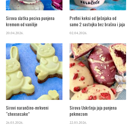
Sirova slatka peciva punjena
Prefini keksi od lješnjaka od
kremom od vanilije
samo 2 sastojka bez brašna i jaja
20.04.2026.
02.04.2026.
Sirovi narančino-mrkveni
Sirova Uskršnja jaja punjena
“cheesecake”
pekmezom
26.03.2026.
22.03.2026.