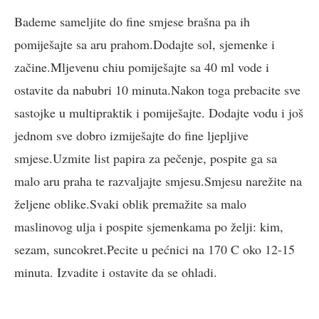
Bademe sameljite do fine smjese brašna pa ih
pomiješajte sa aru prahom.Dodajte sol, sjemenke i
začine.Mljevenu chiu pomiješajte sa 40 ml vode i
ostavite da nabubri 10 minuta.Nakon toga prebacite sve
sastojke u multipraktik i pomiješajte. Dodajte vodu i još
jednom sve dobro izmiješajte do fine ljepljive
smjese.Uzmite list papira za pečenje, pospite ga sa
malo aru praha te razvaljajte smjesu.Smjesu narežite na
željene oblike.Svaki oblik premažite sa malo
maslinovog ulja i pospite sjemenkama po želji: kim,
sezam, suncokret.Pecite u pećnici na 170 C oko 12-15
minuta. Izvadite i ostavite da se ohladi.