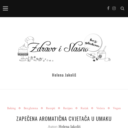
Helena Jakoliš
Baking
Bez glutena
Recepti
Recipes
Ručak
Večera
Vegan
ZAPEČENA AROMATIČNA CVJETAČA U UMAKU
Autor:
Helena Jakoliš