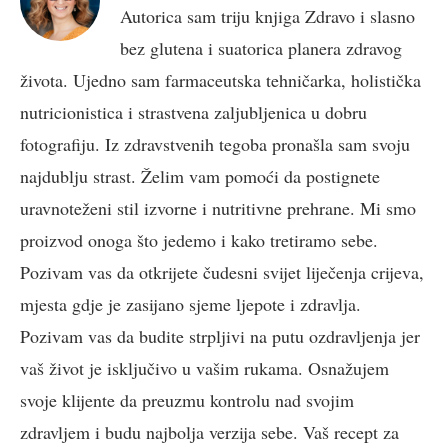
Autorica sam triju knjiga Zdravo i slasno
bez glutena i suatorica planera zdravog
života. Ujedno sam farmaceutska tehničarka, holistička
nutricionistica i strastvena zaljubljenica u dobru
fotografiju. Iz zdravstvenih tegoba pronašla sam svoju
najdublju strast. Želim vam pomoći da postignete
uravnoteženi stil izvorne i nutritivne prehrane. Mi smo
proizvod onoga što jedemo i kako tretiramo sebe.
Pozivam vas da otkrijete čudesni svijet liječenja crijeva,
mjesta gdje je zasijano sjeme ljepote i zdravlja.
Pozivam vas da budite strpljivi na putu ozdravljenja jer
vaš život je isključivo u vašim rukama. Osnažujem
svoje klijente da preuzmu kontrolu nad svojim
zdravljem i budu najbolja verzija sebe. Vaš recept za