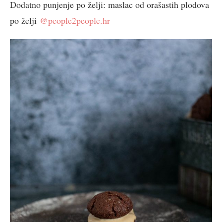
Dodatno punjenje po želji: maslac od orašastih plodova
po želji
@people2people.hr