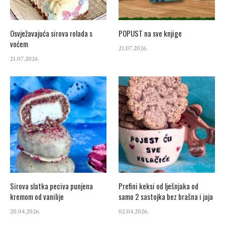
Osvježavajuća sirova rolada s
POPUST na sve knjige
voćem
21.07.2026.
21.07.2026.
Sirova slatka peciva punjena
Prefini keksi od lješnjaka od
kremom od vanilije
samo 2 sastojka bez brašna i jaja
20.04.2026.
02.04.2026.