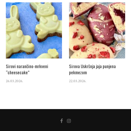
Sirovi narančino-mrkveni
Sirova Uskršnja jaja punjena
“cheesecake”
pekmezom
26.03.2026.
22.03.2026.